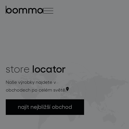
english
čeština
0
locator
store
kolekce svítidel
Naše výrobky najdete v
obchodech po celém světě.
najít nejbližší obchod