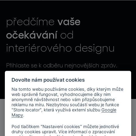
světelné konstelace
vaše
předčíme
očekávání
od
interiérového designu
projekty
Přihlaste se k odběru nejnovějších zpráv.
Odesláním souhlasíte se zpracováním osobních údajů.
Dovolte nám používat cookies
Na tomto webu používáme cookies, díky kterým může
produkty
web správně fungovat, vyhodnocujeme díky nim
anonymně návštěvnost nebo vám přizpůsobujeme
reklamu na míru. Nezbytnou součástí webu je funkce
projekty
"Store locator", která využívá externí službu
Google
Mapy
.
produkty
o značce
Pod tlačítkem "Nastavení cookies" můžete jednotlivé
kolekce svítidel
druhy cookies upravit. Více informací o zpracování
společnost