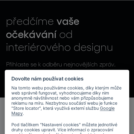
světelné konstelace
vaše
předčíme
očekávání
od
interiérového designu
projekty
Přihlaste se k odběru nejnovějších zpráv.
Odesláním souhlasíte se zpracováním osobních údajů.
Dovolte nám používat cookies
Na tomto webu používáme cookies, díky kterým může
produkty
web správně fungovat, vyhodnocujeme díky nim
anonymně návštěvnost nebo vám přizpůsobujeme
reklamu na míru. Nezbytnou součástí webu je funkce
projekty
"Store locator", která využívá externí službu
Google
Mapy
.
produkty
o značce
Pod tlačítkem "Nastavení cookies" můžete jednotlivé
kolekce svítidel
druhy cookies upravit. Více informací o zpracování
společnost