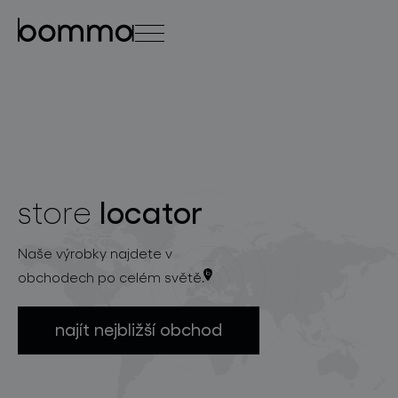
english
čeština
0
locator
store
kolekce svítidel
Naše výrobky najdete v
obchodech po celém světě.
najít nejbližší obchod