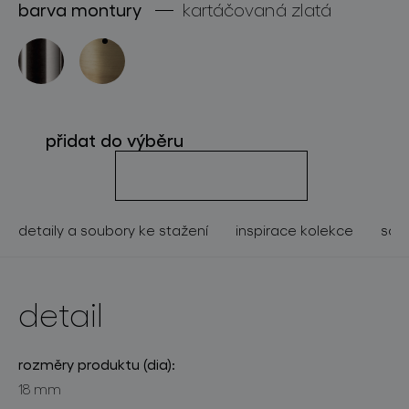
barva montury
kartáčovaná zlatá
o značce
pro profesionály
store locator
přidat do výběru
sledujte nás
detaily a soubory ke stažení
inspirace kolekce
souv
detail
rozměry produktu (dia):
18 mm