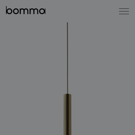
english
čeština
0
kolekce svítidel