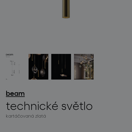
světelné konstelace
projekty
beam
technické světlo
produkty
kartáčovaná zlatá
projekty