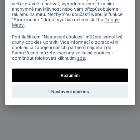
materiál:
web správně fungovat, vyhodnocujeme díky nim
hliník
anonymně návštěvnost nebo vám přizpůsobujeme
reklamu na míru. Nezbytnou součástí webu je funkce
"Store locator", která využívá externí službu
Google
soubory ke stažení
Mapy
.
Pod tlačítkem "Nastavení cookies" můžete jednotlivé
druhy cookies upravit. Více informací o zpracování
beam_about_collection (pdf, 1 MB)
cookies či zapojení našich partnerů najdete
zde
.
Samozřejmě můžete všechny volitelné cookies i
odmítnout (blokovat) kliknutím
zde
.
Technical_sheet_BEAM (pdf, 350 KB)
Beam_2D (vnd.dwg, 31 KB)
Rozumím
Beam_3D (zip, 656 KB)
Nastavení cookies