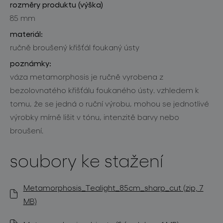
rozměry produktu (výška)
85 mm
materiál:
ručně broušený křišťál foukaný ústy
poznámky:
váza metamorphosis je ručně vyrobena z
bezolovnatého křišťálu foukaného ústy. vzhledem k
tomu, že se jedná o ruční výrobu, mohou se jednotlivé
výrobky mírně lišit v tónu, intenzitě barvy nebo
broušení.
soubory ke stažení
Metamorphosis_Tealight_85cm_sharp_cut (zip, 7
MB)