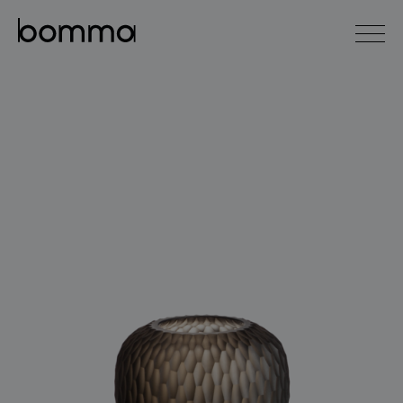
english
čeština
0
kolekce svítidel