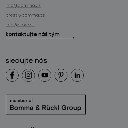
novinky
info@bomma.cz
store locator
press@bomma.cz
ke stažení
info@bmrc.cz
kontakt
kontaktujte náš tým
sledujte nás