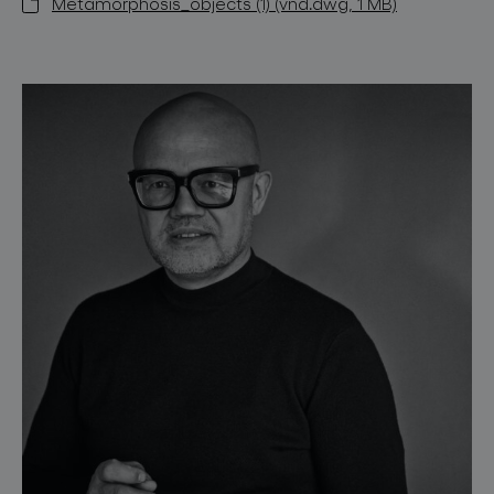
Metamorphosis_objects (1) (vnd.dwg, 1 MB)