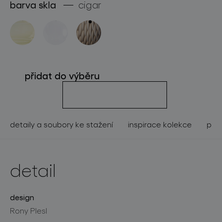
barva skla
cigar
o značce
pro profesionály
store locator
přidat do výběru
sledujte nás
detaily a soubory ke stažení
inspirace kolekce
pod
detail
design
Rony Plesl