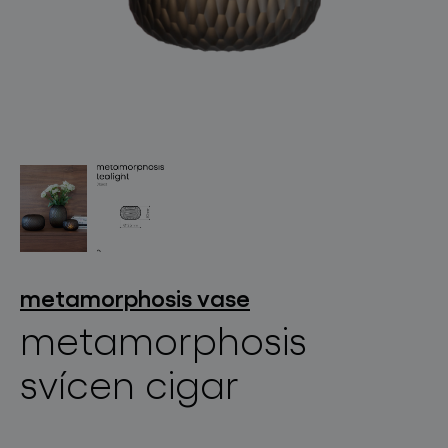
světelné konstelace
projekty
metamorphosis vase
metamorphosis
svícen cigar
produkty
projekty