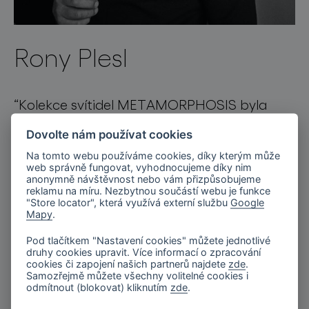
Rony Plesl
“Kolekce svítidel METAMORPHOSIS byla
vytvořena ve spolupráci se sklárnou Rückl.
Dovolte nám používat cookies
Tvarosloví, barvy a především ručně
Na tomto webu používáme cookies, díky kterým může
web správně fungovat, vyhodnocujeme díky nim
broušený dekor nesou znaky nejikoničtějších
anonymně návštěvnost nebo vám přizpůsobujeme
reklamu na míru. Nezbytnou součástí webu je funkce
váz této
"Store locator", která využívá externí službu
Google
Mapy
.
značky. Preciznost, ostrost a geometrie
Pod tlačítkem "Nastavení cookies" můžete jednotlivé
každého jednotlivého výbrusu je v
druhy cookies upravit. Více informací o zpracování
cookies či zapojení našich partnerů najdete
zde
.
kombinaci se
Samozřejmě můžete všechny volitelné cookies i
odmítnout (blokovat) kliknutím
zde
.
světlem výjimečným zážitkem. Každý