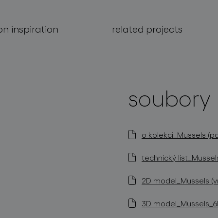
on inspiration
related projects
soubory 
o kolekci_Mussels (pd
technický list_Mussel
2D model_Mussels (v
3D model_Mussels_6ks