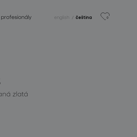
 profesionály
english
čeština
0
s
aná zlatá