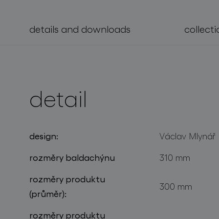
details and downloads
collecti
projekty
detail
design:
Václav Mlynář
rozměry baldachýnu
310 mm
rozměry produktu
300 mm
(průměr):
rozměry produktu