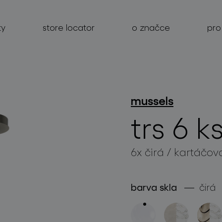
ty
store locator
o značce
pro
mussels
produkty
trs 6 k
projekty
6x čirá / kartáčov
o značce
pro profesionály
barva skla
čirá
store locator