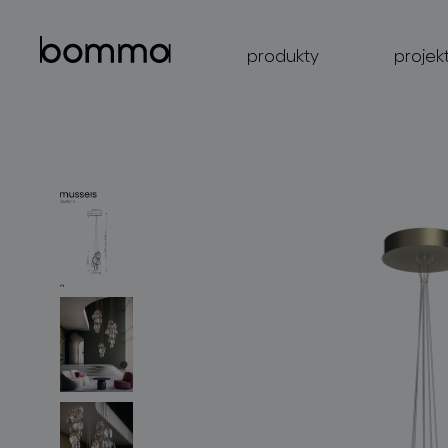
produkty
projek
kolekce svítidel