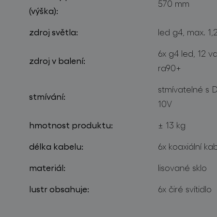
570 mm
(výška):
zdroj světla:
led g4, max. 1,
6x g4 led, 12 v
zdroj v balení:
ra90+
stmívatelné s
stmívání:
10V
hmotnost produktu:
± 13 kg
délka kabelu:
6x koaxiální ka
materiál:
lisované sklo
lustr obsahuje:
6x čiré svítidlo