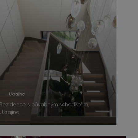
Ukrajina
Rezidence s půvabným schodištěm,
Ukrajina