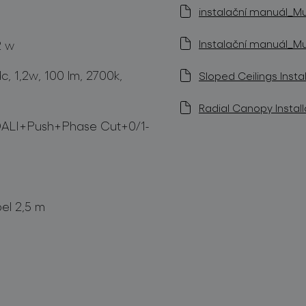
instalační manuál_Mu
Instalační manuál_Mu
2 w
dc, 1,2w, 100 lm, 2700k,
Sloped Ceilings Instal
Radial Canopy Install
 DALI+Push+Phase Cut+0/1-
bel 2,5 m