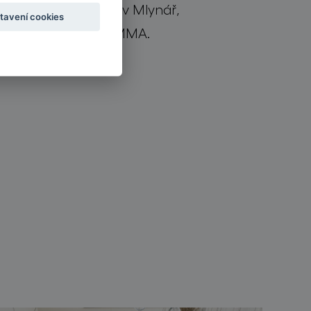
emna
zároveň
.
”
Václav Mlynář,
tavení cookies
kreativní ředitel BOMMA.