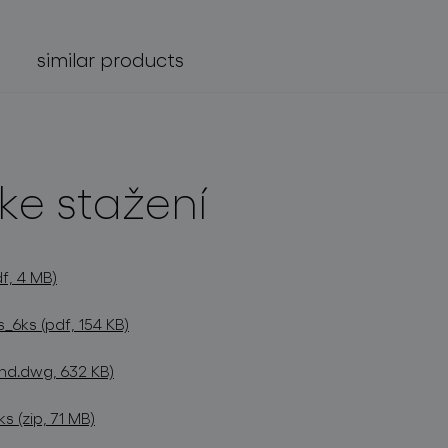
similar products
ke stažení
f, 4 MB)
s_6ks (pdf, 154 KB)
nd.dwg, 632 KB)
 (zip, 71 MB)