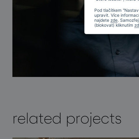
Pod tlačítkem "Nastav
upravit. Více informac
najdete
zde
. Samozřej
(blokovat) kliknutím
z
related projects