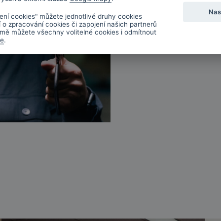
organičnosti a taj
Nas
ení cookies" můžete jednotlivé druhy cookies
designér kolekce a 
í o zpracování cookies či zapojení našich partnerů
mě můžete všechny volitelné cookies i odmítnout
de
.