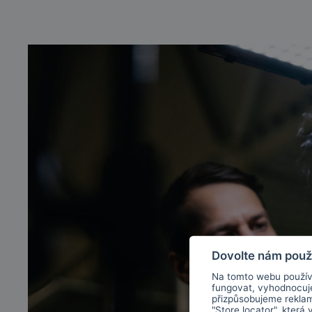
Dovolte nám použ
Na tomto webu použív
fungovat, vyhodnocu
přizpůsobujeme rekla
"Store locator", která