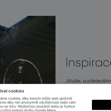
Inspirac
„Mušle,
a
především
svým
jednoduchým,
ívat cookies
tvarem.
Každá
je
ori
áme cookies, díky kterým může web správně
jeme díky nim anonymně návštěvnost nebo vám
zajímavé
kompozic
mu na míru. Nezbytnou součástí webu je funkce
 využívá externí službu
Google Mapy
.