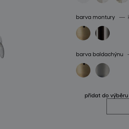
sledujte nás
barva montury
barva baldachýnu
přidat do výběru