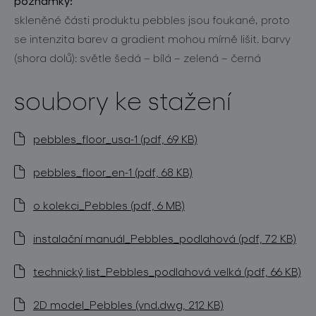
poznámky:
skleněné části produktu pebbles jsou foukané, proto
se intenzita barev a gradient mohou mírně lišit. barvy
(shora dolů): světle šedá – bílá – zelená – černá
soubory ke stažení
pebbles_floor_usa-1 (pdf, 69 KB)
pebbles_floor_en-1 (pdf, 68 KB)
o kolekci_Pebbles (pdf, 6 MB)
instalační manuál_Pebbles_podlahová (pdf, 72 KB)
technický list_Pebbles_podlahová velká (pdf, 66 KB)
2D model_Pebbles (vnd.dwg, 212 KB)