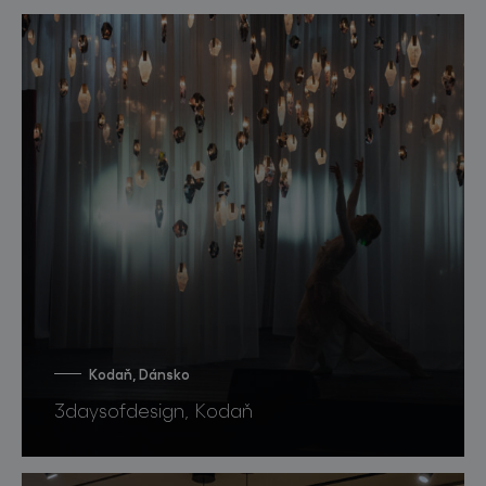
Kodaň, Dánsko
3daysofdesign, Kodaň