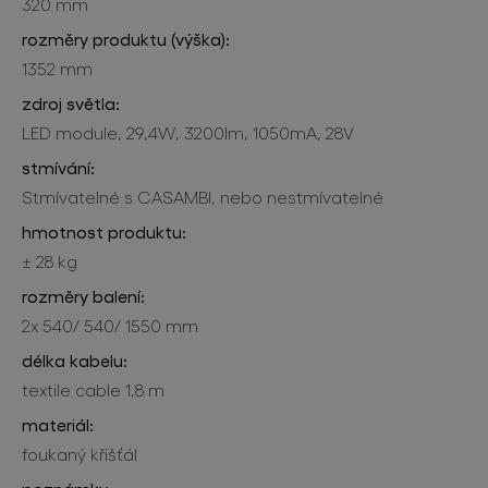
320 mm
rozměry produktu (výška):
1352 mm
zdroj světla:
LED module, 29,4W, 3200lm, 1050mA, 28V
stmívání:
Stmívatelné s CASAMBI, nebo nestmívatelné
hmotnost produktu:
± 28 kg
rozměry balení:
2x 540/ 540/ 1550 mm
délka kabelu:
textile cable 1,8 m
materiál:
foukaný křišťál