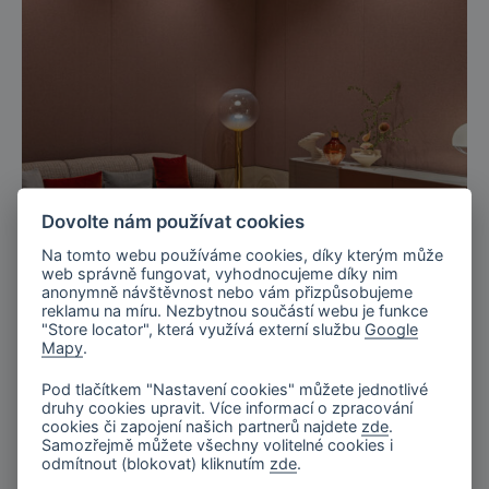
Dovolte nám používat cookies
Na tomto webu používáme cookies, díky kterým může
web správně fungovat, vyhodnocujeme díky nim
anonymně návštěvnost nebo vám přizpůsobujeme
Miláno, Itálie
reklamu na míru. Nezbytnou součástí webu je funkce
Expozice značky Turri, Salone del
"Store locator", která využívá externí službu
Google
Mapy
.
Mobile 2025
Pod tlačítkem "Nastavení cookies" můžete jednotlivé
druhy cookies upravit. Více informací o zpracování
cookies či zapojení našich partnerů najdete
zde
.
Samozřejmě můžete všechny volitelné cookies i
odmítnout (blokovat) kliknutím
zde
.