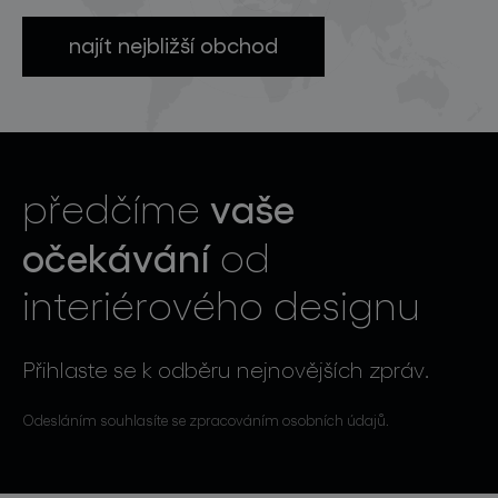
najít nejbližší obchod
vaše
předčíme
očekávání
od
interiérového designu
Přihlaste se k odběru nejnovějších zpráv.
Odesláním souhlasíte se zpracováním osobních údajů.