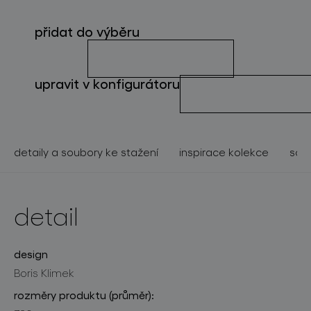
o značce
přidat do výběru
pro profesionály
store locator
upravit v konfigurátoru
sledujte nás
detaily a soubory ke stažení
inspirace kolekce
souv
detail
design
Boris Klimek
rozměry produktu (průměr):