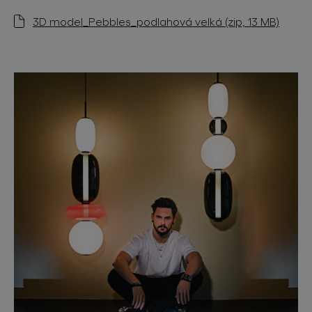
3D model_Pebbles_podlahová velká (zip, 13 MB)