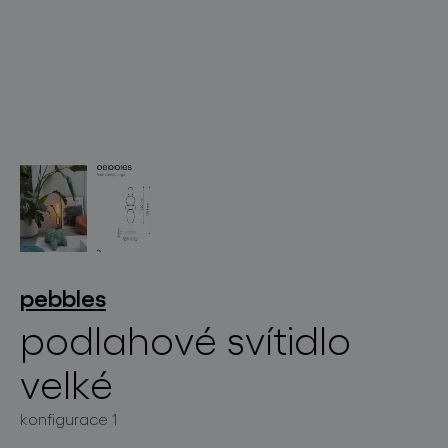
světelné konstelace
projekty
pebbles
podlahové svítidlo
velké
produkty
konfigurace 1
projekty