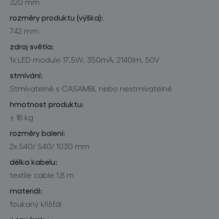
320 mm
rozměry produktu (výška):
742 mm
zdroj světla:
1x LED module 17,5W, 350mA, 2140lm, 50V
stmívání:
Stmívatelné s CASAMBI, nebo nestmívatelné
hmotnost produktu:
± 18 kg
rozměry balení:
2x 540/ 540/ 1030 mm
délka kabelu:
textile cable 1,8 m
materiál:
foukaný křišťál