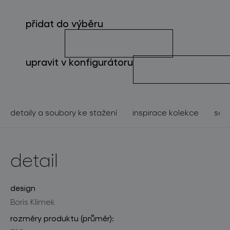
o značce
přidat do výběru
pro profesionály
store locator
upravit v konfigurátoru
sledujte nás
detaily a soubory ke stažení
inspirace kolekce
souv
detail
design
Boris Klimek
rozměry produktu (průměr):