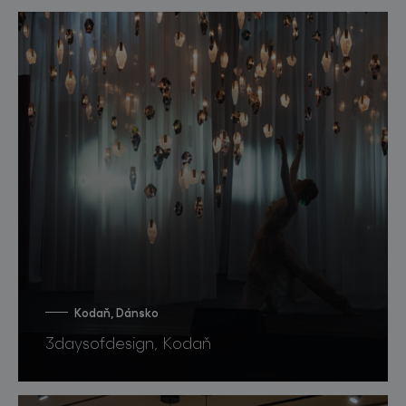
Kodaň, Dánsko
3daysofdesign, Kodaň