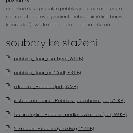
poznámky:
skleněné části produktu pebbles jsou foukané, proto
se intenzita barev a gradient mohou mírně lišit. barvy
(shora dolů): světle šedá – bílá – zelená – černá
soubory ke stažení
pebbles_floor_usa-1 (pdf, 69 KB)
pebbles_floor_en-1 (pdf, 68 KB)
o kolekci_Pebbles (pdf, 6 MB)
instalační manuál_Pebbles_podlahová (pdf, 72 KB)
technický list_Pebbles_podlahová malá (pdf, 59 KB)
2D model_Pebbles (vnd.dwg, 212 KB)