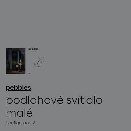
světelné konstelace
projekty
pebbles
podlahové svítidlo
malé
produkty
konfigurace 2
projekty