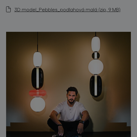
3D model_Pebbles_podlahová malá (zip, 9 MB)