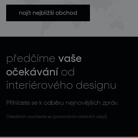
najít nejbližší obchod
vaše
předčíme
očekávání
od
interiérového designu
Přihlaste se k odběru nejnovějších zpráv.
Odesláním souhlasíte se zpracováním osobních údajů.