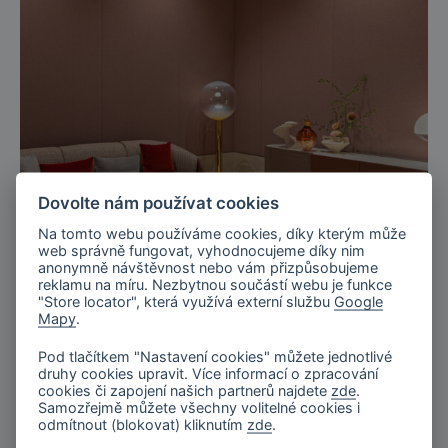
Dovolte nám používat cookies
Na tomto webu používáme cookies, díky kterým může
web správně fungovat, vyhodnocujeme díky nim
anonymně návštěvnost nebo vám přizpůsobujeme
Miláno, Itálie
reklamu na míru. Nezbytnou součástí webu je funkce
Expozice značky Turri, Salone del
"Store locator", která využívá externí službu
Google
Mapy
.
Mobile 2025
Pod tlačítkem "Nastavení cookies" můžete jednotlivé
druhy cookies upravit. Více informací o zpracování
cookies či zapojení našich partnerů najdete
zde
.
Samozřejmě můžete všechny volitelné cookies i
odmítnout (blokovat) kliknutím
zde
.