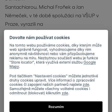
Santachiarou. Michal Froňek a Jan
Němeček, v té době spolužáci na VŠUP v
Praze, vyrazili na
workshop do Švýcarska společně autem,
Dovolte nám používat cookies
čímž započala jejich spolupráce trvající již
Na tomto webu používáme cookies, díky kterým může
po čtvrt
web správně fungovat, vyhodnocujeme díky nim
anonymně návštěvnost nebo vám přizpůsobujeme
století. Doménou tohoto dua je především
reklamu na míru. Nezbytnou součástí webu je funkce
"Store locator", která využívá externí službu
Google
průmyslový design, interiéry a rekonstrukce
Mapy
.
historických i industriálních budov. V
Pod tlačítkem "Nastavení cookies" můžete jednotlivé
druhy cookies upravit. Více informací o zpracování
současné době společně vedou ateliér
cookies či zapojení našich partnerů najdete
zde
.
Samozřejmě můžete všechny volitelné cookies i
designu na VŠUP
odmítnout (blokovat) kliknutím
zde
.
v Praze, kde, jakožto profesoři, ovlivňují a
Rozumím
inspirují další generace českých talentů.