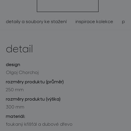
o značce
pro profesionály
detaily a soubory ke stažení
inspirace kolekce
pod
store locator
detail
sledujte nás
design
Olgoj Chorchoj
rozměry produktu (průměr)
250 mm
rozměry produktu (výška)
300 mm
materiál:
foukaný křišťál a dubové dřevo