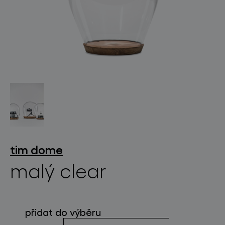
světelné konstelace
projekty
tim dome
malý clear
produkty
přidat do výběru
projekty