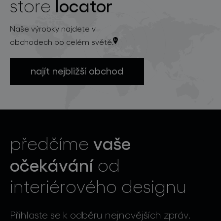
locator
store
Naše výrobky najdete v
obchodech po celém světě.
najít nejbližší obchod
vaše
předčíme
očekávání
od
interiérového designu
Přihlaste se k odběru nejnovějších zpráv.