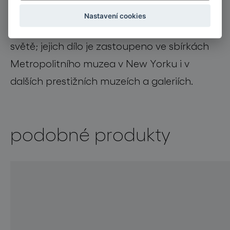
Patří k
Nastavení cookies
ambasadorům českého designu na celém
světě; jejich dílo je zastoupeno ve sbírkách
Metropolitního muzea v New Yorku i v
dalších prestižních muzeích a galeriích.
podobné produkty