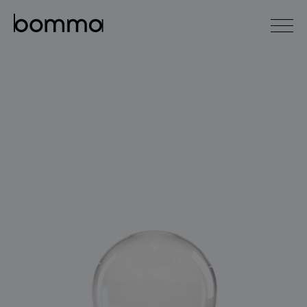
english
čeština
0
kolekce svítidel