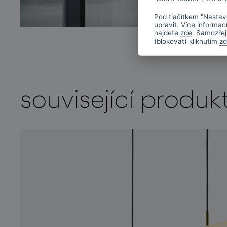
Pod tlačítkem "Nastav
upravit. Více informac
najdete
zde
. Samozřej
(blokovat) kliknutím
z
související produk