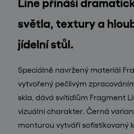
Line přináší dramatic
světla, textury a hlo
jídelní stůl.
Speciálně navržený materiál Fr
vytvořený pečlivým zpracování
skla, dává svítidlům Fragment L
vizuální charakter. Černá varian
monturou vytváří sofistikovaný k