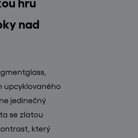
kou hru
ubky nad
agmentglass,
m upcyklovaného
ine jedinečný
ta se zlatou
ontrast, který