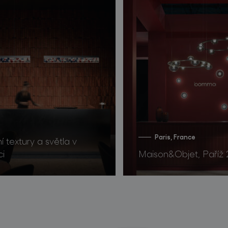
Paris, France
í textury a světla v
ci
Maison&Objet, Paříž