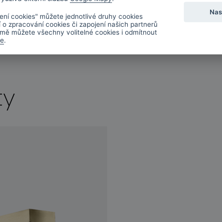
Nas
ení cookies" můžete jednotlivé druhy cookies
í o zpracování cookies či zapojení našich partnerů
mě můžete všechny volitelné cookies i odmítnout
de
.
ty