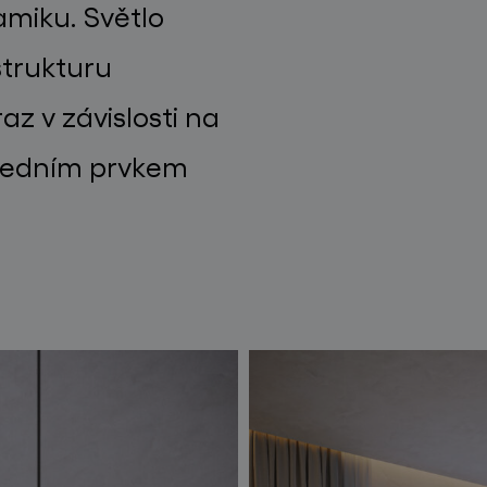
miku. Světlo
strukturu
z v závislosti na
tředním prvkem