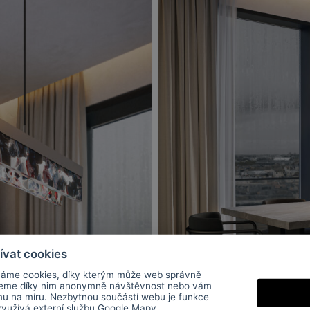
ívat cookies
áme cookies, díky kterým může web správně
jeme díky nim anonymně návštěvnost nebo vám
mu na míru. Nezbytnou součástí webu je funkce
 využívá externí službu
Google Mapy
.