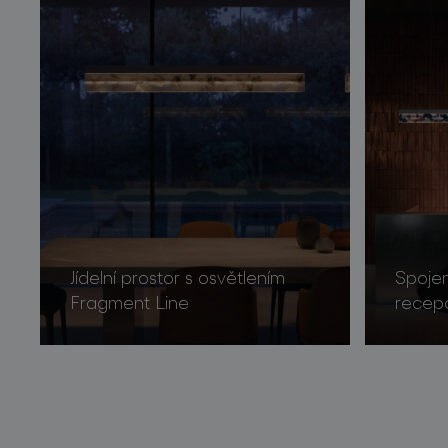
Jídelní prostor s osvětlením
Spojen
Fragment Line
recep