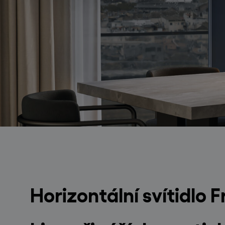
světelné konstelace
Horizontální svítidlo
projekty