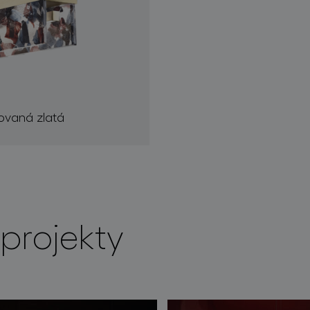
čovaná zlatá
projekty