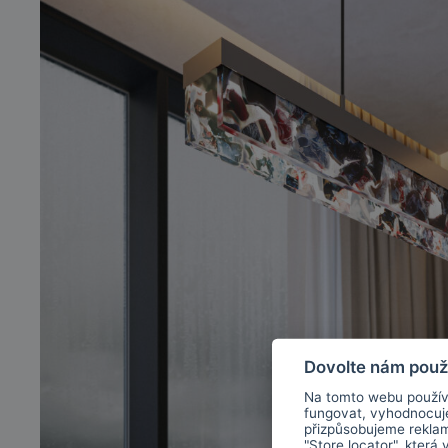
Dovolte nám použ
Na tomto webu použív
fungovat, vyhodnocu
přizpůsobujeme rekla
"Store locator", která