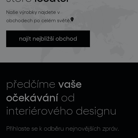
Naše výrobky najdete v
obchodech po celém světě.
najít nejbližší obchod
vaše
předčíme
očekávání
od
interiérového designu
Přihlaste se k odběru nejnovějších zpráv.