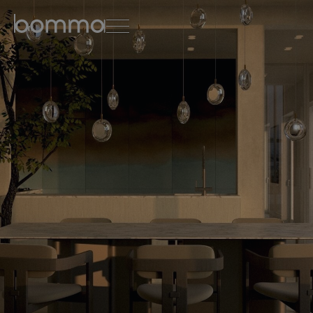
english
čeština
0
kolekce svítidel