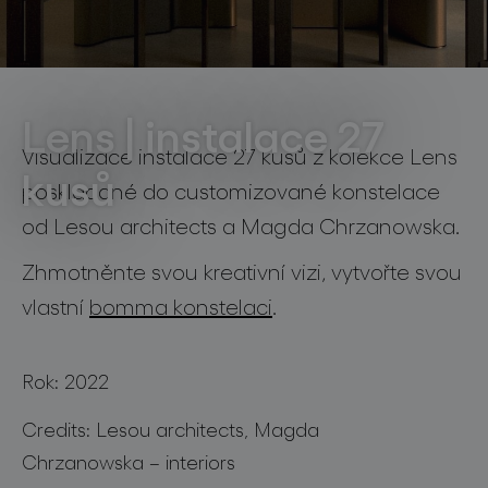
světelné konstelace
rezidenční projekty
světelné konstelace
Lens | instalace 27
Visualizace instalace 27 kusů z kolekce Lens
kusů
poskládané do customizované konstelace
projekty
od Lesou architects a Magda Chrzanowska.
Zhmotněnte svou kreativní vizi, vytvořte svou
vlastní
bomma konstelaci
.
produkty
Rok: 2022
projekty
Credits: Lesou architects, Magda
o značce
Chrzanowska – interiors