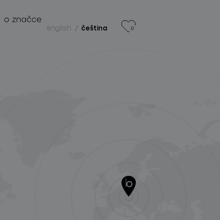
o značce
english
čeština
0
produkty
projekty
o značce
pro profesionály
store locator
sledujte nás