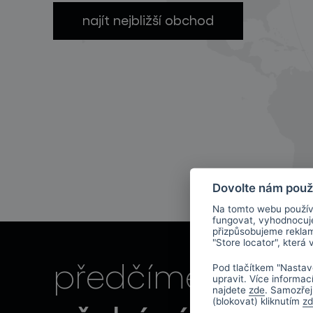
najít nejbližší obchod
světelné konstelace
Dovolte nám použ
Na tomto webu použív
fungovat, vyhodnocu
přizpůsobujeme rekla
"Store locator", která
vaše
předčíme
Pod tlačítkem "Nastav
projekty
upravit. Více informac
najdete
zde
. Samozřej
(blokovat) kliknutím
z