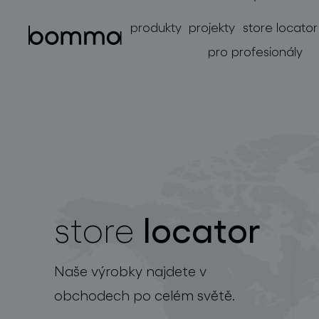
produkty
projekty
store locator
pro profesionály
locator
store
kolekce svítidel
Naše výrobky najdete v
obchodech po celém světě.