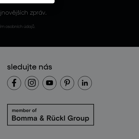
jnovějších zpráv.
ím osobních údajů.
sledujte nás