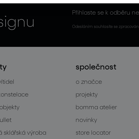
Přihlaste se k odběru ne
signu
Odesláním souhlasíte se zpracován
ty
společnost
ítidel
o značce
konstelace
projekty
objekty
bomma atelier
llet
novinky
 sklářská výroba
store locator