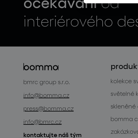
očekávání
od
interiérového de
produk
kolekce sv
bmrc group s.r.o.
světelné 
info@bomma.cz
skleněné 
press@bomma.cz
bomma cu
info@bmrc.cz
zakázková
kontaktujte náš tým