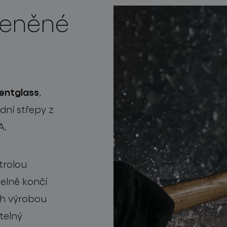
leněné
entglass
,
dní střepy z
A.
trolou
telně
končí
ich výrobou
telný