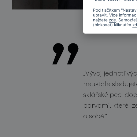
Pod tlačítkem "Nastav
upravit. Více informac
najdete
zde
. Samozřej
(blokovat) kliknutím
z
„Vývoj jednotliv
neustále sleduje
sklářské peci do
barvami, které l
o sobě.“