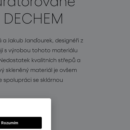
urátorované
m DECHEM
a Jakub Janďourek, designéři z
jí s výrobou tohoto materiálu
Nedostatek kvalitních střepů a
vý skleněný materiál je ovšem
e spolupráci se sklárnou
Rozumím