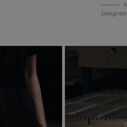
M
Designér