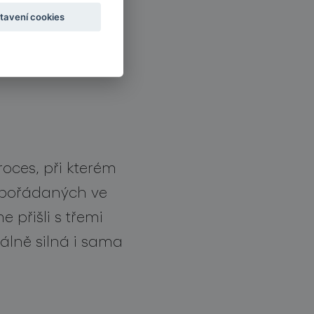
tavení cookies
oces, při kterém
uspořádaných ve
přišli s třemi
álně silná i sama