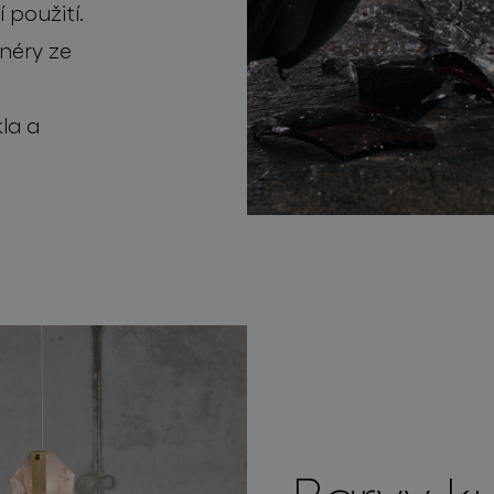
 použití.
gnéry ze
la a