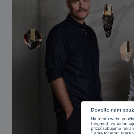
Dovolte nám použ
Na tomto webu použív
fungovat, vyhodnocu
přizpůsobujeme rekla
"Store locator", která