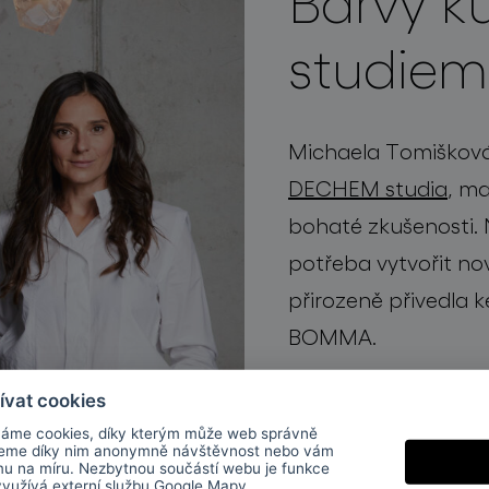
Barvy k
studie
Michaela Tomišková 
DECHEM studia
, ma
bohaté zkušenosti. 
potřeba vytvořit no
přirozeně přivedla k
BOMMA.
ívat cookies
áme cookies, díky kterým může web správně
jeme díky nim anonymně návštěvnost nebo vám
mu na míru. Nezbytnou součástí webu je funkce
 využívá externí službu
Google Mapy
.