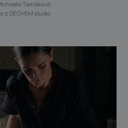
ichaela Tomišková
ka z DECHEM studia