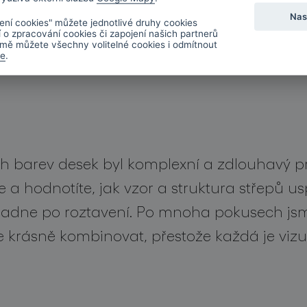
Nas
ení cookies" můžete jednotlivé druhy cookies
í o zpracování cookies či zapojení našich partnerů
mě můžete všechny volitelné cookies i odmítnout
de
.
ých barev desek byl komplexní a zdlouhavý pr
te a hodnotíte, jak vzor a struktura střepů 
padne po roztavení. Po mnoha pokusech jsme 
ze krásně kombinovat, přestože každá je vizu