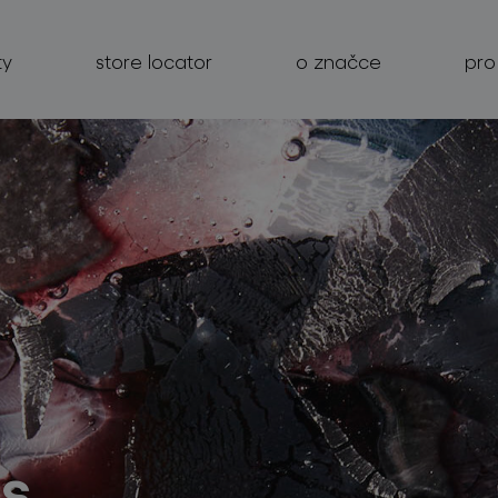
ty
store locator
o značce
pro
produkty
projekty
o značce
pro profesionály
store locator
s