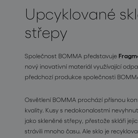
Upcyklované sk
projekty
střepy
Fragm
Společnost BOMMA představuje
nový inovativní materiál využívající odpa
předchozí produkce společnosti BOMM
Osvětlení BOMMA prochází přísnou kon
kvality.
K
usy
s nedokonalostmi
ne
vyhnu
jako skleněné střepy
, přestože skláři jej
strávili
mnoho
času
.
Ale sklo je recyklova