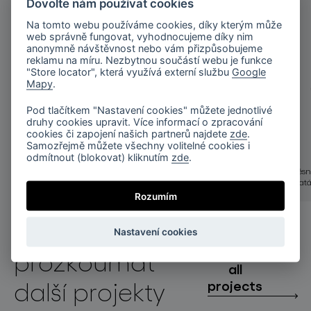
Dovolte nám používat cookies
Na tomto webu používáme cookies, díky kterým může
web správně fungovat, vyhodnocujeme díky nim
anonymně návštěvnost nebo vám přizpůsobujeme
reklamu na míru. Nezbytnou součástí webu je funkce
"Store locator", která využívá externí službu
Google
Mapy
.
Pod tlačítkem "Nastavení cookies" můžete jednotlivé
druhy cookies upravit. Více informací o zpracování
cookies či zapojení našich partnerů najdete
zde
.
Samozřejmě můžete všechny volitelné cookies i
odmítnout (blokovat) kliknutím
zde
.
fragments
fragments
fragments závěsné svítidlo krátké / bílá /
fragments závěsné 
kartáčovaná zlatá
kartáčovaná zlat
Rozumím
Nastavení cookies
prozkoumat
all
další projekty
projects