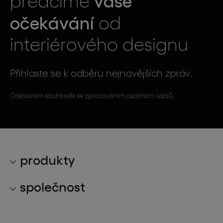
předčíme
očekávání
od
interiérového designu
Přihlaste se k odběru nejnovějších zpráv.
Odesláním souhlasíte se zpracováním osobních údajů.
produkty
kolekce svítidel
společnost
světelné konstelace
o značce
skleněné objekty