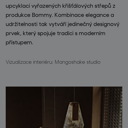
pro profesionály
upcyklaci vyřazených křišťálových střepů z
store locator
produkce Bommy. Kombinace elegance a
udržitelnosti tak vytváří jedinečný designový
prvek, který spojuje tradici s moderním
sledujte nás
přístupem.
Vizualizace interiéru: Mangoshake studio