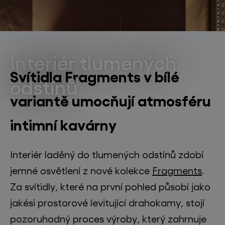
světelné konstelace
světelné konstelace
Česká republiky
Interiér tlumených
Svítidla Fragments v bílé
odstínů
variantě umocňují atmosféru
projekty
intimní kavárny
Interiér laděný do tlumených odstínů zdobí
produkty
jemné osvětlení z nové kolekce
Fragments
.
projekty
Za svítidly, které na první pohled působí jako
o značce
jakési prostorové levitující drahokamy, stojí
pozoruhodný proces výroby, který zahrnuje