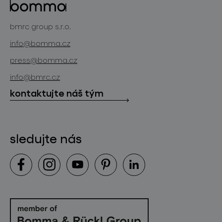
projekty
bomma cullet
bomma atelier
bmrc group s.r.o.
zakázková sklářská výroba
novinky
info@bomma.cz
store locator
press@bomma.cz
ke stažení
info@bmrc.cz
kontakt
kontaktujte náš tým
sledujte nás