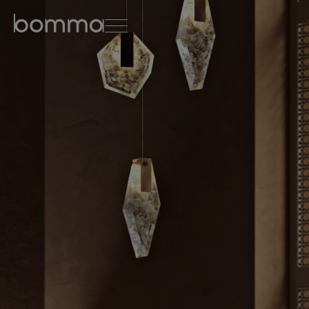
english
čeština
0
kolekce svítidel