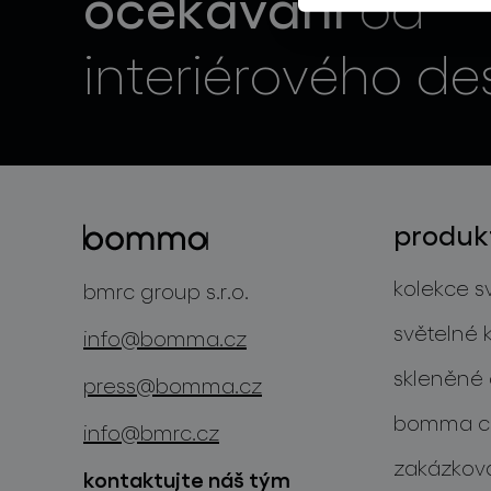
očekávání
od
interiérového de
produk
kolekce sv
bmrc group s.r.o.
světelné 
info@bomma.cz
skleněné 
press@bomma.cz
bomma cu
info@bmrc.cz
zakázková
kontaktujte náš tým