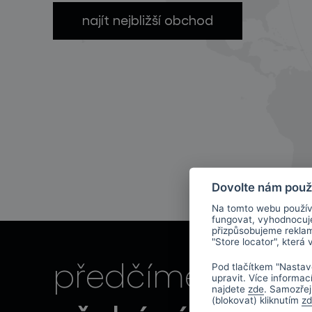
najít nejbližší obchod
světelné konstelace
Dovolte nám použ
Na tomto webu použív
fungovat, vyhodnocu
přizpůsobujeme rekla
"Store locator", která
vaše
předčíme
Pod tlačítkem "Nastav
projekty
upravit. Více informac
najdete
zde
. Samozřej
(blokovat) kliknutím
z