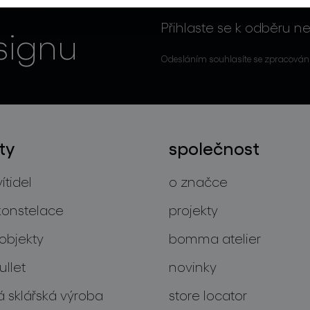
Přihlaste se k odběru ne
signu
Odesláním souhlasíte se zpracován
ty
společnost
ítidel
o značce
konstelace
projekty
objekty
bomma atelier
llet
novinky
 sklářská výroba
store locator