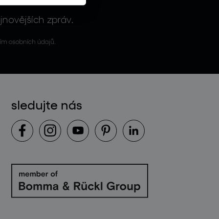
jnovějších zpráv.
ím osobních údajů.
sledujte nás