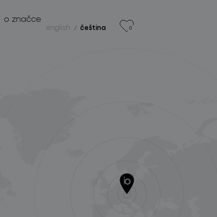
o značce
english
čeština
0
produkty
projekty
o značce
pro profesionály
store locator
sledujte nás