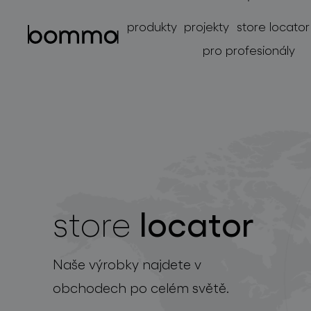
produkty
projekty
store locator
pro profesionály
locator
store
kolekce svítidel
Naše výrobky najdete v
obchodech po celém světě.