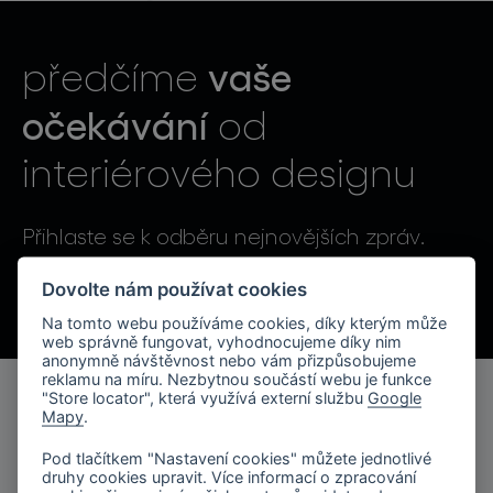
světelné konstelace
vaše
předčíme
očekávání
od
interiérového designu
projekty
Přihlaste se k odběru nejnovějších zpráv.
Odesláním souhlasíte se zpracováním osobních údajů.
Dovolte nám používat cookies
Na tomto webu používáme cookies, díky kterým může
produkty
web správně fungovat, vyhodnocujeme díky nim
anonymně návštěvnost nebo vám přizpůsobujeme
reklamu na míru. Nezbytnou součástí webu je funkce
projekty
"Store locator", která využívá externí službu
Google
Mapy
.
produkty
o značce
Pod tlačítkem "Nastavení cookies" můžete jednotlivé
kolekce svítidel
druhy cookies upravit. Více informací o zpracování
společnost