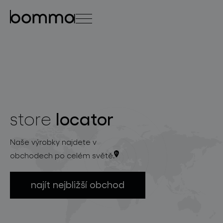
english
čeština
0
locator
store
kolekce svítidel
Naše výrobky najdete v
obchodech po celém světě.
najít nejbližší obchod