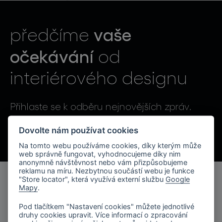
světelné konstelace
vaše
předčíme
očekávání
od
interiérového designu
projekty
Přihlaste se k odběru nejnovějších zpráv.
Odesláním souhlasíte se zpracováním osobních údajů.
Dovolte nám používat cookies
Na tomto webu používáme cookies, díky kterým může
produkty
web správně fungovat, vyhodnocujeme díky nim
anonymně návštěvnost nebo vám přizpůsobujeme
reklamu na míru. Nezbytnou součástí webu je funkce
projekty
"Store locator", která využívá externí službu
Google
Mapy
.
produkty
o značce
Pod tlačítkem "Nastavení cookies" můžete jednotlivé
kolekce svítidel
druhy cookies upravit. Více informací o zpracování
společnost