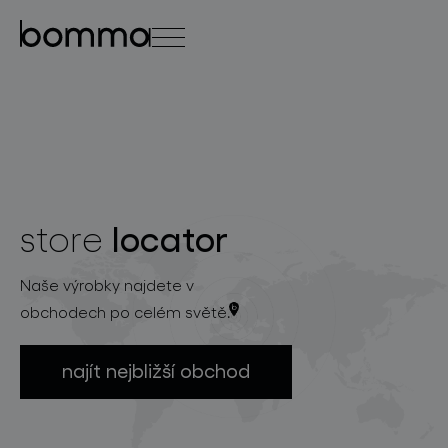
english
čeština
0
locator
store
kolekce svítidel
Naše výrobky najdete v
obchodech po celém světě.
najít nejbližší obchod