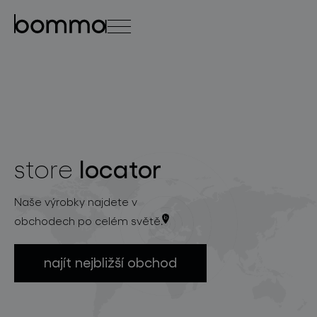
english
čeština
0
locator
store
kolekce svítidel
Naše výrobky najdete v
obchodech po celém světě.
najít nejbližší obchod