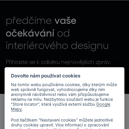
světelné konstelace
vaše
předčíme
očekávání
od
interiérového designu
projekty
Přihlaste se k odběru nejnovějších zpráv.
Odesláním souhlasíte se zpracováním osobních údajů.
Dovolte nám používat cookies
Na tomto webu používáme cookies, díky kterým může
produkty
web správně fungovat, vyhodnocujeme díky nim
anonymně návštěvnost nebo vám přizpůsobujeme
reklamu na míru. Nezbytnou součástí webu je funkce
projekty
"Store locator", která využívá externí službu
Google
Mapy
.
produkty
o značce
Pod tlačítkem "Nastavení cookies" můžete jednotlivé
kolekce svítidel
druhy cookies upravit. Více informací o zpracování
společnost