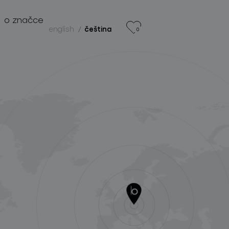
o značce
english
čeština
0
produkty
projekty
o značce
pro profesionály
store locator
sledujte nás