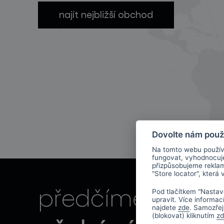
najít nejbližší obchod
světelné konstelace
Dovolte nám použ
Na tomto webu použív
fungovat, vyhodnocu
přizpůsobujeme rekla
"Store locator", která
vaše
předčíme
Pod tlačítkem "Nastav
projekty
upravit. Více informac
najdete
zde
. Samozřej
(blokovat) kliknutím
z