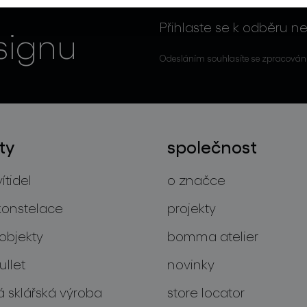
Přihlaste se k odběru ne
signu
Odesláním souhlasíte se zpracován
ty
společnost
ítidel
o značce
konstelace
projekty
objekty
bomma atelier
llet
novinky
 sklářská výroba
store locator