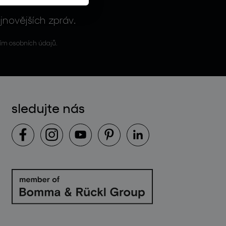
jnovějších zpráv.
ím osobních údajů.
sledujte nás