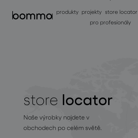
produkty
projekty
store locator
pro profesionály
locator
store
kolekce svítidel
Naše výrobky najdete v
obchodech po celém světě.