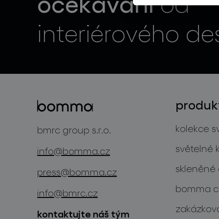
očekávání
od
interiérového de
produk
kolekce sv
bmrc group s.r.o.
světelné 
info@bomma.cz
skleněné 
press@bomma.cz
bomma cu
info@bmrc.cz
zakázková
kontaktujte náš tým