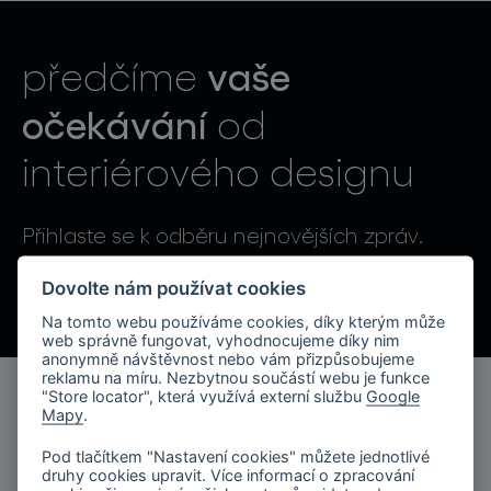
světelné konstelace
vaše
předčíme
očekávání
od
interiérového designu
projekty
Přihlaste se k odběru nejnovějších zpráv.
Odesláním souhlasíte se zpracováním osobních údajů.
Dovolte nám používat cookies
Na tomto webu používáme cookies, díky kterým může
produkty
web správně fungovat, vyhodnocujeme díky nim
anonymně návštěvnost nebo vám přizpůsobujeme
reklamu na míru. Nezbytnou součástí webu je funkce
projekty
"Store locator", která využívá externí službu
Google
Mapy
.
produkty
o značce
Pod tlačítkem "Nastavení cookies" můžete jednotlivé
kolekce svítidel
druhy cookies upravit. Více informací o zpracování
společnost