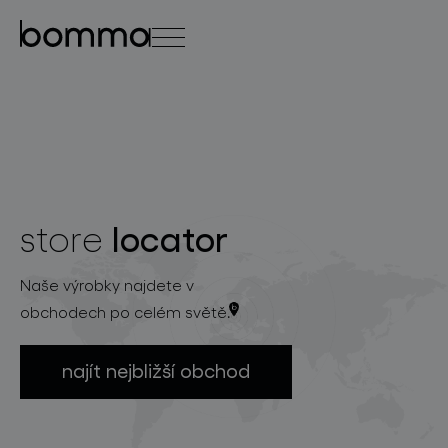
english
čeština
0
locator
store
kolekce svítidel
Naše výrobky najdete v
obchodech po celém světě.
najít nejbližší obchod