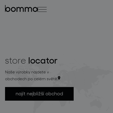
english
čeština
0
locator
store
kolekce svítidel
Naše výrobky najdete v
obchodech po celém světě.
najít nejbližší obchod