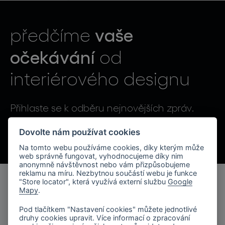
světelné konstelace
vaše
předčíme
očekávání
od
interiérového designu
projekty
Přihlaste se k odběru nejnovějších zpráv.
Odesláním souhlasíte se zpracováním osobních údajů.
Dovolte nám používat cookies
Na tomto webu používáme cookies, díky kterým může
produkty
web správně fungovat, vyhodnocujeme díky nim
anonymně návštěvnost nebo vám přizpůsobujeme
reklamu na míru. Nezbytnou součástí webu je funkce
projekty
"Store locator", která využívá externí službu
Google
Mapy
.
produkty
o značce
Pod tlačítkem "Nastavení cookies" můžete jednotlivé
kolekce svítidel
druhy cookies upravit. Více informací o zpracování
společnost