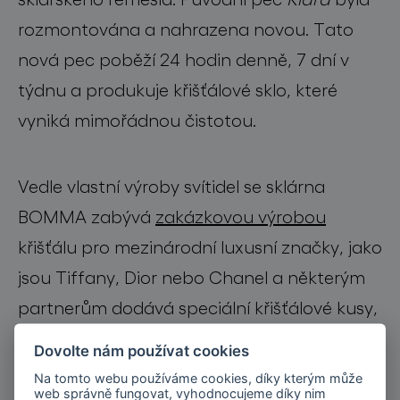
rozmontována a nahrazena novou. Tato
nová pec poběží 24 hodin denně, 7 dní v
týdnu a produkuje křišťálové sklo, které
vyniká mimořádnou čistotou.
Vedle vlastní výroby svítidel se sklárna
BOMMA zabývá
zakázkovou výrobou
křišťálu pro mezinárodní luxusní značky, jako
jsou Tiffany, Dior nebo Chanel a některým
partnerům dodává speciální křišťálové kusy,
které by nebylo možné vyrobit v jiné sklárně.
Dovolte nám používat cookies
Na tomto webu používáme cookies, díky kterým může
web správně fungovat, vyhodnocujeme díky nim