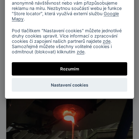
BOMMA neustále investuje do
anonymně návštěvnost nebo vám přizpůsobujeme
reklamu na míru. Nezbytnou součástí webu je funkce
nejmodernějších technologií, díky nimž se
"Store locator", která využívá externí službu
Google
Mapy
.
sklárna řadí mezi nejmodernější na světě.
Pod tlačítkem "Nastavení cookies" můžete jednotlivé
Díky těmto špičkovým technologiím
druhy cookies upravit. Více informací o zpracování
cookies či zapojení našich partnerů najdete
zde
.
vyrábíme
BOMMA Cullet
– studiové sklo
Samozřejmě můžete všechny volitelné cookies i
odmítnout (blokovat) kliknutím
zde
.
vhodné pro sklářská studia po celém světě.
Pec Světluška nyní zajistí ještě vyšší produkci
Rozumím
tohoto materiálu.
Nastavení cookies