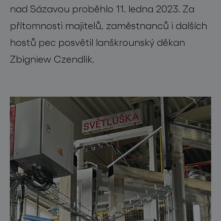
pro profesionály
nad Sázavou proběhlo
11. ledna 2023.
Za
store locator
přítomnosti majitelů, zaměstnanců i dalších
hostů pec posvětil
lanškrounský děkan
sledujte nás
Zbigniew
Czendlik
.