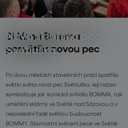
světelné konstelace
Sklárna
31. 1. 2023
Nová sklářská pec
Sklárna Bomma
posvětila novou pec
Světluška
projekty
Po dvou měsících stavebních prací spatřila
světlo světa nová pec Světluška. Její název
produkty
symbolizuje jak ikonická svítidla BOMMA, tak
projekty
umístění sklárny ve Světlé nad Sázavou a v
neposlední řadě světlou budoucnost
o značce
BOMMY.
Slavnostní svěcení pece ve Světlé