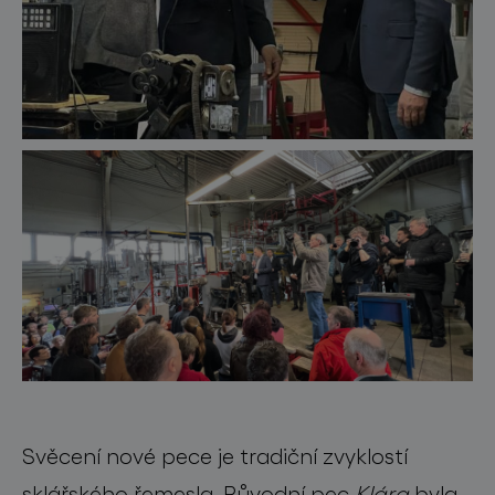
Svěcení nové pece je tradiční zvyklostí
sklářského řemesla. Původní pec
Klára
byla