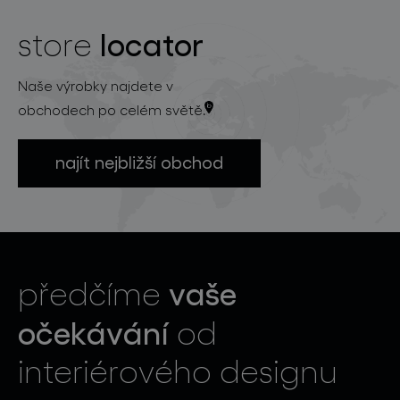
locator
store
Naše výrobky najdete v
obchodech po celém světě.
najít nejbližší obchod
vaše
předčíme
očekávání
od
interiérového designu