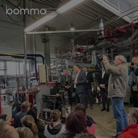
english
čeština
0
kolekce svítidel