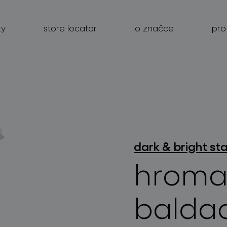
ty
store locator
o značce
pro
produkty
projekty
dark & bright st
hroma
o značce
pro profesionály
balda
store locator