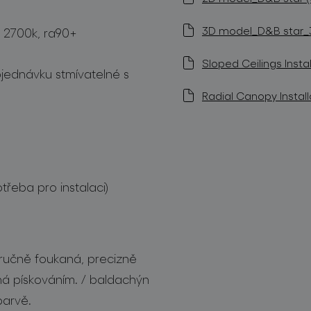
3D model_D&B star_3k
m, 2700k, ra90+
Sloped Ceilings Instal
bjednávku stmívatelné s
Radial Canopy Install
třeba pro instalaci)
ou ručně foukaná, precizně
á pískováním. / baldachýn
barvě.