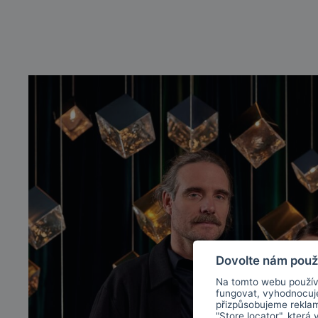
Dovolte nám použ
Na tomto webu použív
fungovat, vyhodnocu
přizpůsobujeme rekla
"Store locator", která