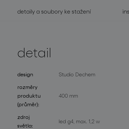
detaily a soubory ke stažení
in
projekty
detail
design
Studio Dechem
rozměry
produktu
400 mm
(průměr):
zdroj
led g4, max. 1,2 w
světla: