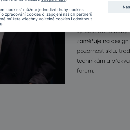
několik uznávaných 
Nas
ení cookies" můžete jednotlivé druhy cookies
pokračoval ve zdok
í o zpracování cookies či zapojení našich partnerů
mě můžete všechny volitelné cookies i odmítnout
oboru osvětlení, zpr
de
.
výroby. Od té doby,
zaměřuje na design 
pozornost sklu, tr
technikám a překvapi
forem.