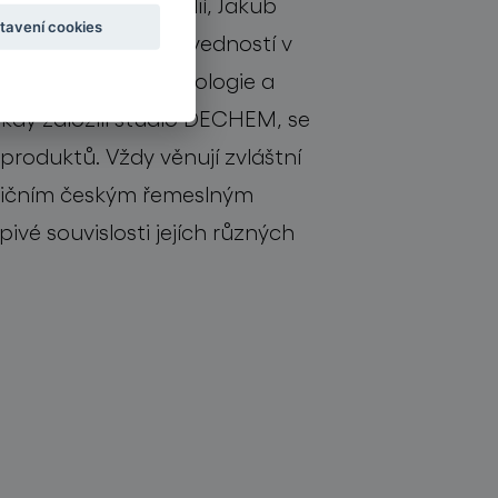
designérských studií, Jakub
tavení cookies
onalování svých dovedností v
acování skla, technologie a
 kdy založili studio DECHEM, se
produktů. Vždy věnují zvláštní
adičním českým řemeslným
vé souvislosti jejích různých