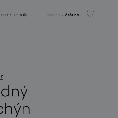
 profesionály
english
čeština
0
ar
dný
chýn