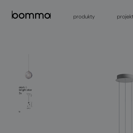
produkty
projek
kolekce svítidel