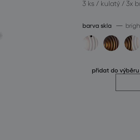
3 ks / kulatý / 3x b
sledujte nás
barva skla
brigh
přidat do výběru