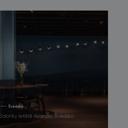
Švédsko
Salonky letiště Arlanda, Švédsko