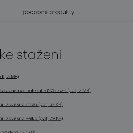
podobné produkty
ke stažení
df, 3 MB)
stalacni-manual-kruh-d275_cz-1 (pdf, 2 MB)
tar_závěsná malá (pdf, 37 KB)
ar_závěsná velká (pdf, 39 KB)
vnd.dwg, 120 KB)