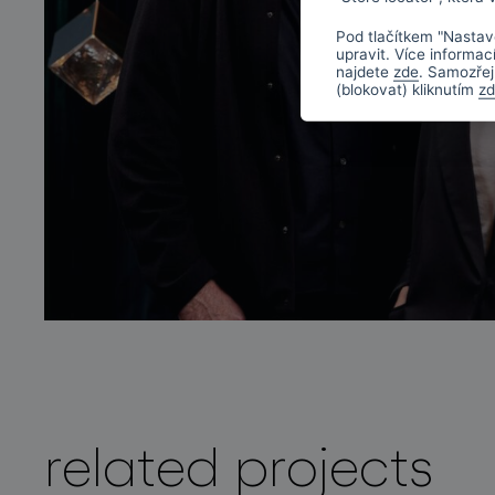
Pod tlačítkem "Nastav
upravit. Více informac
najdete
zde
. Samozřej
(blokovat) kliknutím
z
related projects