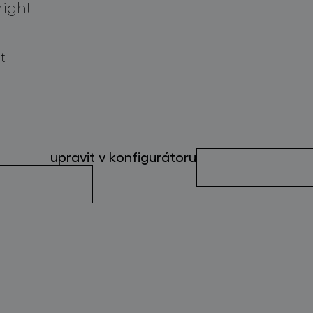
right
t
upravit v konfigurátoru