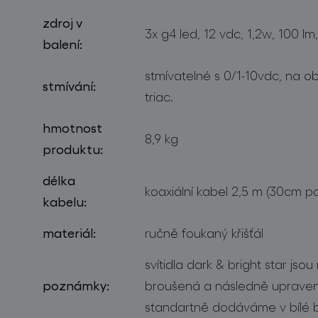
zdroj v
3x g4 led, 12 vdc, 1,2w, 100 l
balení:
stmívatelné s 0/1-10vdc, na o
stmívání:
triac.
hmotnost
8,9 kg
produktu:
délka
koaxiální kabel 2,5 m (30cm po
kabelu:
materiál:
ručně foukaný křišťál
svítidla dark & bright star js
poznámky:
broušená a následně upraven
standartně dodáváme v bílé 