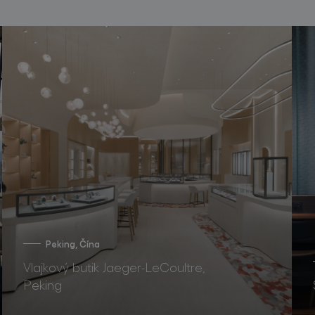
Peking, Čína
Vlajkový butik Jaeger-LeCoultre,
Peking