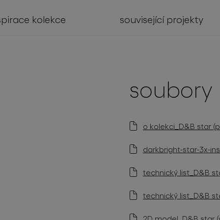
spirace kolekce
související projekty
soubory 
o kolekci_D&B star (p
darkbright-star-3x-in
technický list_D&B s
technický list_D&B st
2D model_D&B star (