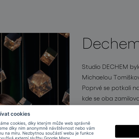
Dechem
Studio DECHEM bylo
Michaelou Tomiško
Poprvé se potkali n
kde se oba zamilova
umělého materiálu v 
ívat cookies
Michaela pokračova
áme cookies, díky kterým může web správně
jeme díky nim anonymně návštěvnost nebo vám
designu na VŠUP v P
mu na míru. Nezbytnou součástí webu je funkce
 využívá externí službu
Google Mapy
.