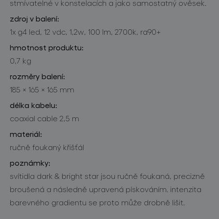
stmívatelné v konstelacích a jako samostatný ověsek.
zdroj v balení:
1x g4 led, 12 vdc, 1,2w, 100 lm, 2700k, ra90+
hmotnost produktu:
0,7 kg
rozměry balení:
185 × 165 × 165 mm
délka kabelu:
coaxial cable 2,5 m
materiál:
ručně foukaný křišťál
poznámky:
svítidla dark & bright star jsou ručně foukaná, precizně
broušená a následně upravená pískováním. intenzita
barevného gradientu se proto může drobně lišit.