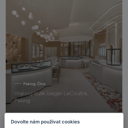
Peking, Čína
Vlajkový butik Jaeger-LeCoultre,
Peking
Dovolte nám používat cookies