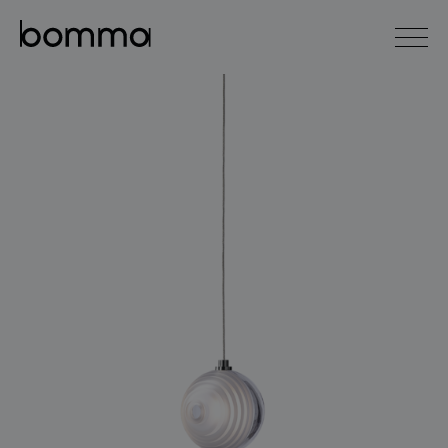
english
čeština
0
kolekce svítidel