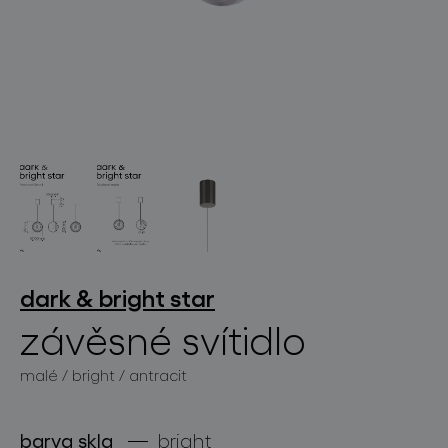
světelné konstelace
projekty
dark & bright star
závěsné svítidlo
malé / bright / antracit
produkty
projekty
barva skla
bright