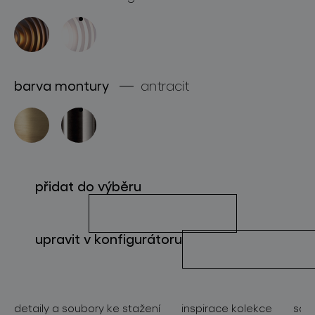
o značce
pro profesionály
store locator
barva montury
antracit
sledujte nás
přidat do výběru
upravit v konfigurátoru
detaily a soubory ke stažení
inspirace kolekce
souv