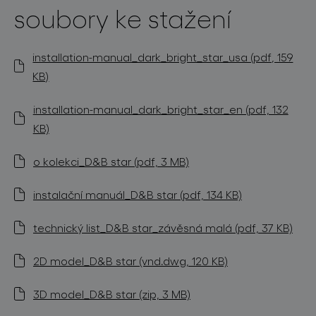
soubory ke stažení
installation-manual_dark_bright_star_usa (pdf, 159
KB)
installation-manual_dark_bright_star_en (pdf, 132
KB)
o kolekci_D&B star (pdf, 3 MB)
instalační manuál_D&B star (pdf, 134 KB)
technický list_D&B star_závěsná malá (pdf, 37 KB)
2D model_D&B star (vnd.dwg, 120 KB)
3D model_D&B star (zip, 3 MB)