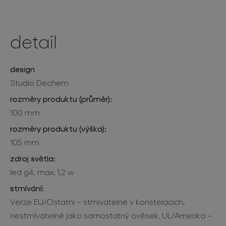
detail
design
Studio Dechem
rozměry produktu (průměr):
100 mm
rozměry produktu (výška):
105 mm
zdroj světla:
led g4, max. 1,2 w
stmívání:
Verze EU/Ostatní – stmívatelné v konstelacích,
nestmívatelné jako samostatný ověsek. UL/Amerika –