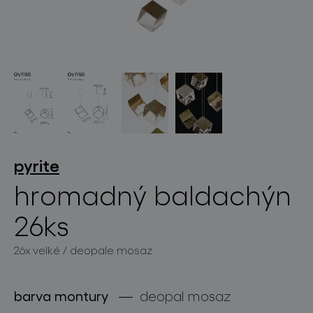
světelné konstelace
pyrite
hromadný baldachýn
projekty
26ks
26x velké / deopale mosaz
produkty
barva montury
deopal mosaz
projekty