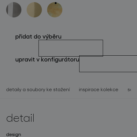
o značce
pro profesionály
store locator
přidat do výběru
sledujte nás
upravit v konfigurátoru
detaily a soubory ke stažení
inspirace kolekce
souv
detail
design