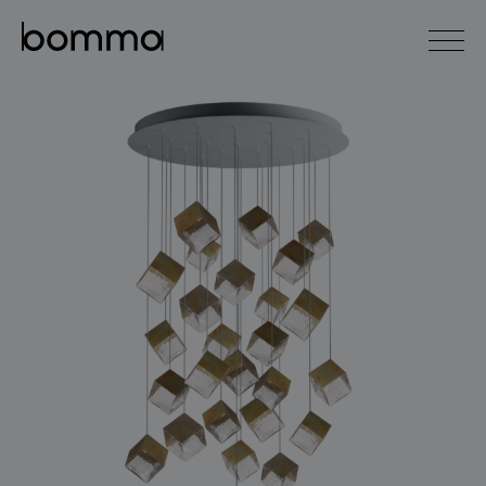
english
čeština
0
kolekce svítidel