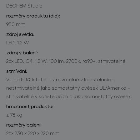
DECHEM Studio
rozměry produktu (dia):
950 mm
zdroj světla:
LED, 1,2 W
zdroj v balení:
26x LED, G4, 1,2 W, 100 lm, 2700k, ra90+, stmívatelné
stmívání:
Verze EU/Ostatní – stmívatelné v konstelacích,
nestmívatelné jako samostatný ověsek UL/Amerika –
stmívatelné v konstelacích a jako samostatný ověsek.
hmotnost produktu:
± 78 kg
rozměry balení:
26x 230 x 220 x 220 mm