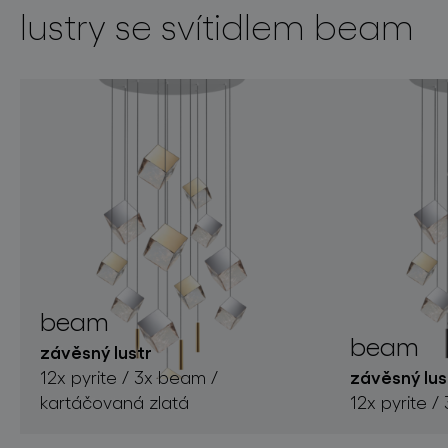
lustry se svítidlem beam
beam
beam
závěsný lustr
závěsný lus
12x pyrite / 3x beam /
kartáčovaná zlatá
12x pyrite /