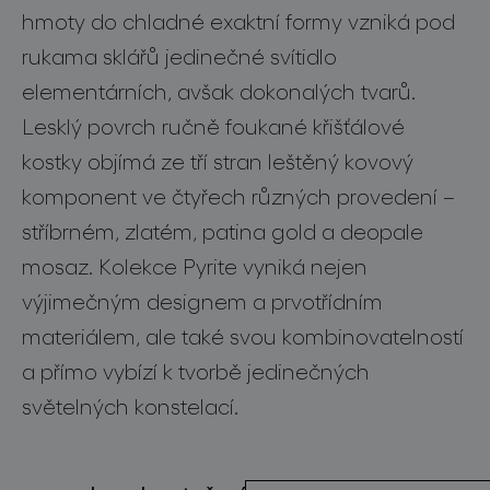
hmoty do chladné exaktní formy vzniká pod
o značce
rukama sklářů jedinečné svítidlo
pro profesionály
elementárních, avšak dokonalých tvarů.
Lesklý povrch ručně foukané křišťálové
store locator
kostky objímá ze tří stran leštěný kovový
komponent ve čtyřech různých provedení –
sledujte nás
stříbrném, zlatém, patina gold a deopale
mosaz. Kolekce Pyrite vyniká nejen
výjimečným designem a prvotřídním
materiálem, ale také svou kombinovatelností
a přímo vybízí k tvorbě jedinečných
světelných konstelací.