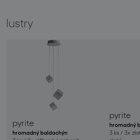
lustry
pyrite
pyrite
hromadný b
hromadný baldachýn
3 ks / 3x zl