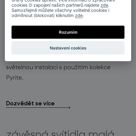
cookies či zapojení našich partnerů najdete
zde
.
světelné
Samozřejmě můžete všechny volitelné cookies i
odmítnout (blokovat) kliknutím
zde
.
konstelace
Rozumím
od menších kompozic až po impozantní
Nastavení cookies
instalace, vytvořte si svou jedinečnou
světelnou instalaci s použitím kolekce
Pyrite.
Dozvědět se více
závěsná svítidla malá