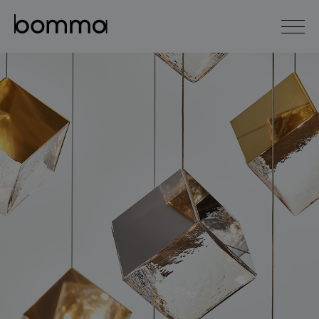
english
čeština
0
kolekce svítidel