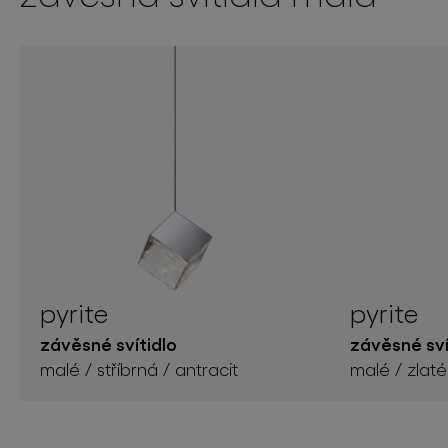
pyrite
pyrite
závěsné svítidlo
závěsné sví
malé / stříbrná / antracit
malé / zlaté