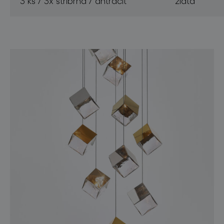
3 ks / 3x stříbrná / antracit
zlatá