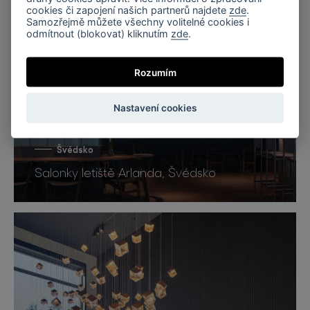
cookies či zapojení našich partnerů najdete
zde
.
Salone del mobile, EUROLUCE 2025
Samozřejmě můžete všechny volitelné cookies i
odmítnout (blokovat) kliknutím
zde
.
Rozumím
Nastavení cookies
Švédsko
Salonky letiště Arlanda, Švédsko