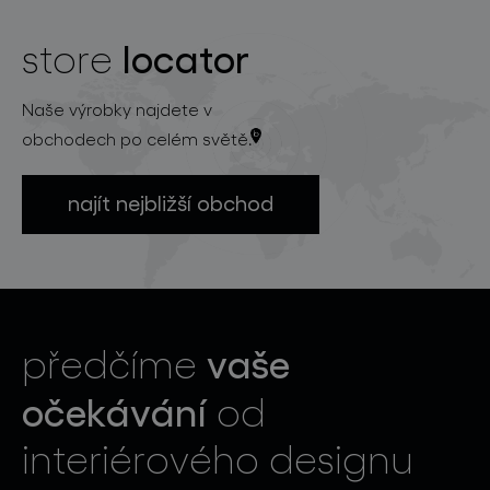
locator
store
Naše výrobky najdete v
obchodech po celém světě.
najít nejbližší obchod
vaše
předčíme
očekávání
od
interiérového designu