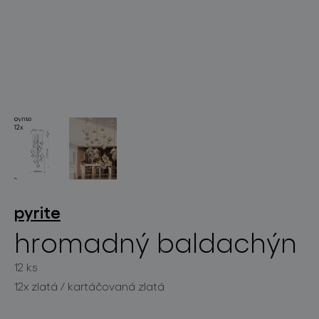
světelné konstelace
projekty
pyrite
hromadný baldachýn
12 ks
produkty
12x zlatá / kartáčovaná zlatá
projekty