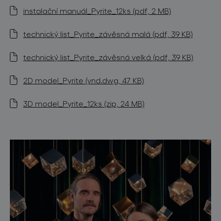
instalační manuál_Pyrite_12ks (pdf, 2 MB)
technický list_Pyrite_závěsná malá (pdf, 39 KB)
technický list_Pyrite_závěsná velká (pdf, 39 KB)
2D model_Pyrite (vnd.dwg, 47 KB)
3D model_Pyrite_12ks (zip, 24 MB)