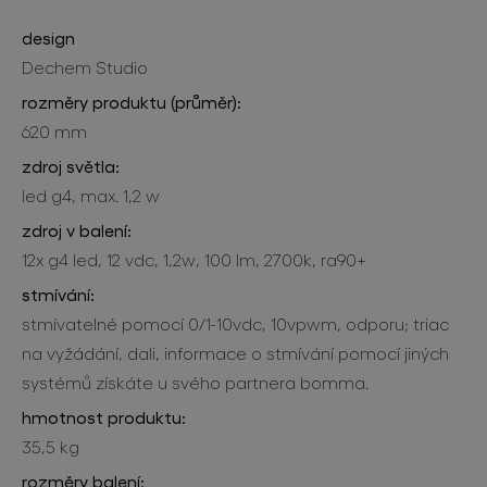
design
Dechem Studio
rozměry produktu (průměr):
620 mm
zdroj světla:
led g4, max. 1,2 w
zdroj v balení:
12x g4 led, 12 vdc, 1,2w, 100 lm, 2700k, ra90+
stmívání:
stmívatelné pomocí 0/1-10vdc, 10vpwm, odporu; triac
na vyžádání, dali, informace o stmívání pomocí jiných
systémů získáte u svého partnera bomma.
hmotnost produktu:
35,5 kg
rozměry balení: