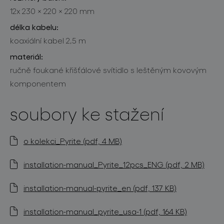
12x 230 × 220 × 220 mm
délka kabelu:
koaxiální kabel 2,5 m
materiál:
ručně foukané křišťálové svítidlo s leštěným kovovým
komponentem
soubory ke stažení
o kolekci_Pyrite (pdf, 4 MB)
installation-manual_Pyrite_12pcs_ENG (pdf, 2 MB)
installation-manual-pyrite_en (pdf, 137 KB)
installation-manual_pyrite_usa-1 (pdf, 164 KB)