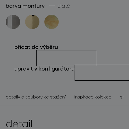
barva montury
zlatá
o značce
pro profesionály
store locator
přidat do výběru
sledujte nás
upravit v konfigurátoru
detaily a soubory ke stažení
inspirace kolekce
souv
detail