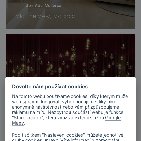
Son Vida, Mallorca
Vila The View, Mallorca
Dovolte nám používat cookies
Na tomto webu používáme cookies, díky kterým může
web správně fungovat, vyhodnocujeme díky nim
anonymně návštěvnost nebo vám přizpůsobujeme
reklamu na míru. Nezbytnou součástí webu je funkce
"Store locator", která využívá externí službu
Google
Mapy
.
Pod tlačítkem "Nastavení cookies" můžete jednotlivé
Miláno, Itálie
druhy cookies upravit. Více informací o zpracování