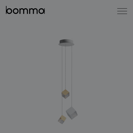
english
čeština
0
kolekce svítidel