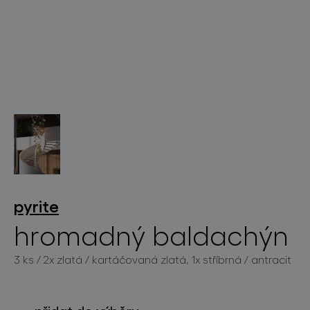
světelné konstelace
projekty
pyrite
hromadný baldachýn
3 ks / 2x zlatá / kartáčovaná zlatá, 1x stříbrná / antracit
produkty
projekty