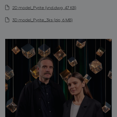
2D model_Pyrite (vnd.dwg, 47 KB)
3D model_Pyrite_3ks (zip, 6 MB)