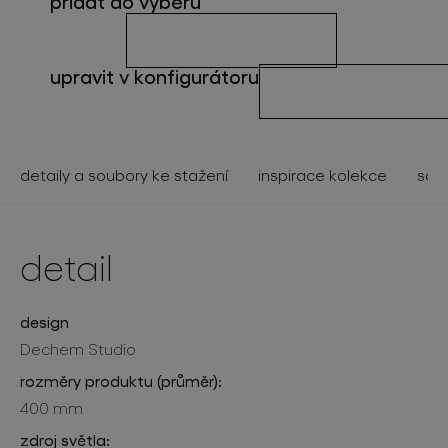
přidat do výběru
o značce
pro profesionály
upravit v konfigurátoru
store locator
detaily a soubory ke stažení
inspirace kolekce
souv
sledujte nás
detail
design
Dechem Studio
rozměry produktu (průměr):
400 mm
zdroj světla: