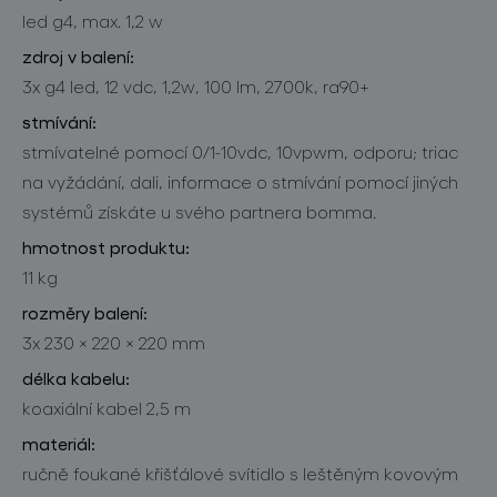
led g4, max. 1,2 w
zdroj v balení:
3x g4 led, 12 vdc, 1,2w, 100 lm, 2700k, ra90+
stmívání:
stmívatelné pomocí 0/1-10vdc, 10vpwm, odporu; triac
na vyžádání, dali, informace o stmívání pomocí jiných
systémů získáte u svého partnera bomma.
hmotnost produktu:
11 kg
rozměry balení:
3x 230 × 220 × 220 mm
délka kabelu:
koaxiální kabel 2,5 m
materiál:
ručně foukané křišťálové svítidlo s leštěným kovovým