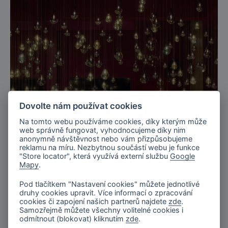
Dovolte nám používat cookies
Na tomto webu používáme cookies, díky kterým může
web správně fungovat, vyhodnocujeme díky nim
anonymně návštěvnost nebo vám přizpůsobujeme
reklamu na míru. Nezbytnou součástí webu je funkce
"Store locator", která využívá externí službu
Google
Miláno, Itálie
Mapy
.
Salone del mobile, EUROLUCE 2025
Pod tlačítkem "Nastavení cookies" můžete jednotlivé
druhy cookies upravit. Více informací o zpracování
cookies či zapojení našich partnerů najdete
zde
.
Samozřejmě můžete všechny volitelné cookies i
odmítnout (blokovat) kliknutím
zde
.