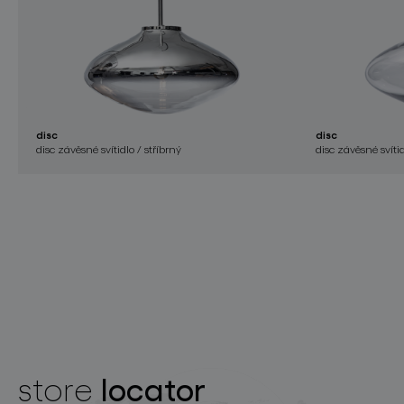
disc
disc
disc závěsné svítidlo / stříbrný
disc závěsné svítidl
locator
store