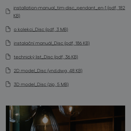
installation-manual_tim-disc_pendant_en-1 (pdf, 182
KB)
o kolekci_Disc (pdf, 3 MB)
instalační manuál_Disc (pdf, 186 KB)
technický list_Disc (pdf, 36 KB)
2D model_Disc (vnd.dwg, 48 KB)
3D model_Disc (zip, 5 MB)