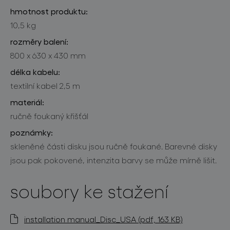
hmotnost produktu:
10,5 kg
rozměry balení:
800 x 630 x 430 mm
délka kabelu:
textilní kabel 2,5 m
materiál:
ručně foukaný křišťál
poznámky:
skleněné části disku jsou ručně foukané. Barevné disky
jsou pak pokovené, intenzita barvy se může mírně lišit.
soubory ke stažení
installation manual_Disc_USA (pdf, 163 KB)