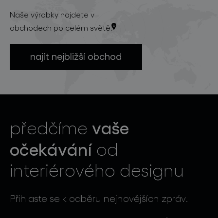
Naše výrobky najdete v
obchodech po celém světě.
najít nejbližší obchod
vaše
předčíme
očekávání
od
interiérového designu
Přihlaste se k odběru nejnovějších zpráv.