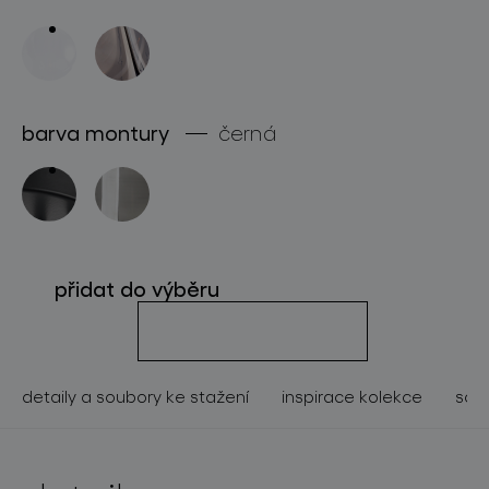
o značce
pro profesionály
store locator
barva montury
černá
sledujte nás
přidat do výběru
detaily a soubory ke stažení
inspirace kolekce
souv