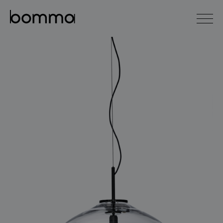
english
čeština
0
kolekce svítidel