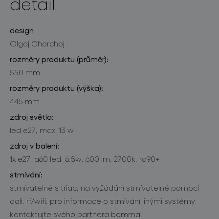
detail
design
Olgoj Chorchoj
rozměry produktu (průměr):
550 mm
rozměry produktu (výška):
445 mm
zdroj světla:
led e27, max. 13 w
zdroj v balení:
1x e27, a60 led, 6,5w, 600 lm, 2700k, ra90+
stmívání:
stmívatelné s triac; na vyžádání stmívatelné pomocí
dali, rf/wifi, pro informace o stmívání jinými systémy
kontaktujte svého partnera bomma.