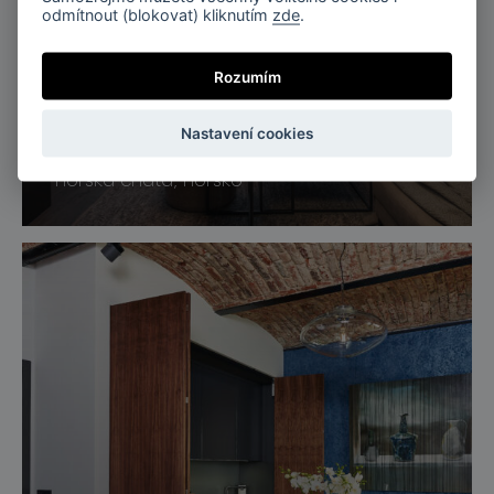
odmítnout (blokovat) kliknutím
zde
.
Rozumím
Nastavení cookies
Nesbyen, Norsko
horská chata, norsko