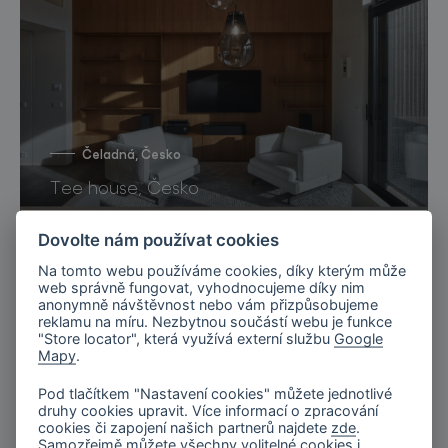
Čeladná, Česko
Tee house, Česko
Dovolte nám používat cookies
Na tomto webu používáme cookies, díky kterým může
web správně fungovat, vyhodnocujeme díky nim
anonymně návštěvnost nebo vám přizpůsobujeme
reklamu na míru. Nezbytnou součástí webu je funkce
"Store locator", která využívá externí službu
Google
Mapy
.
Pod tlačítkem "Nastavení cookies" můžete jednotlivé
druhy cookies upravit. Více informací o zpracování
cookies či zapojení našich partnerů najdete
zde
.
Samozřejmě můžete všechny volitelné cookies i