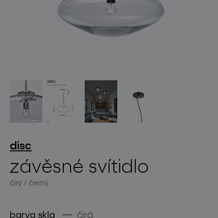
světelné konstelace
projekty
disc
závěsné svítidlo
čirý / černý
produkty
projekty
barva skla
čirá