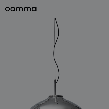
english
čeština
0
kolekce svítidel