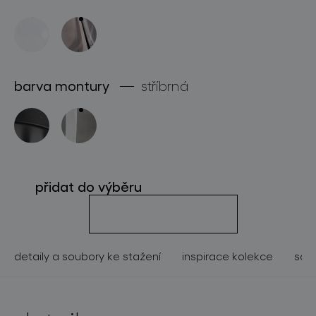
o značce
pro profesionály
store locator
barva montury
stříbrná
sledujte nás
přidat do výběru
detaily a soubory ke stažení
inspirace kolekce
souv