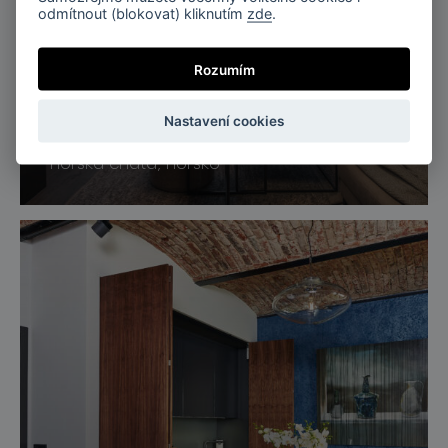
odmítnout (blokovat) kliknutím
zde
.
Rozumím
Nastavení cookies
Nesbyen, Norsko
horská chata, norsko