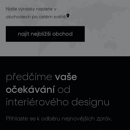
Naše výrobky najdete v
obchodech po celém světě.
najít nejbližší obchod
vaše
předčíme
očekávání
od
interiérového designu
Přihlaste se k odběru nejnovějších zpráv.