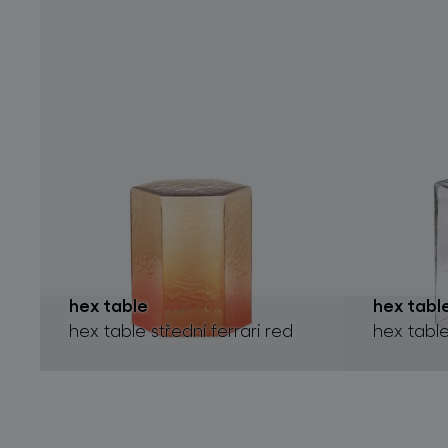
hex table
hex tabl
hex table střední ferrari red
hex table