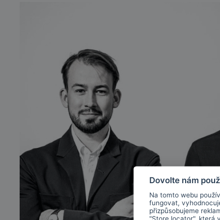
Dovolte nám použ
Na tomto webu použív
fungovat, vyhodnocu
přizpůsobujeme rekla
"Store locator", která