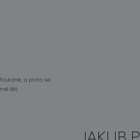
 foukané, a proto se
ě lišit.
JAKUB 