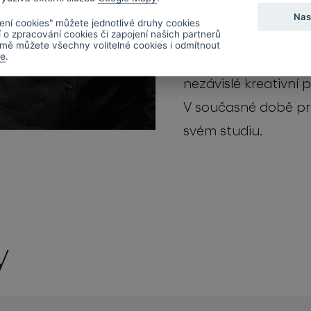
klientů u nás i v zah
Nas
ení cookies" můžete jednotlivé druhy cookies
hledalo studio deFO
í o zpracování cookies či zapojení našich partnerů
mě můžete všechny volitelné cookies i odmítnout
řešení, ať už se je
de
.
nezávislé kreativní p
V současné době pr
svém studiu.
y