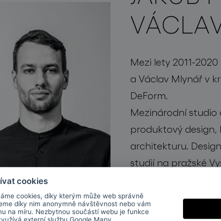
VÁCLA
Mezi lety 2011-2020 
a Václav Mlynář v k
DeForm.
Mezinárodní studio
produktový design, k
architekturu. Design
studií na pražské 
a londýnské Royal Co
ívat cookies
studio deFORM mn
áme cookies, díky kterým může web správně
jeme díky nim anonymně návštěvnost nebo vám
ocenění a spolupra
mu na míru. Nezbytnou součástí webu je funkce
 využívá externí službu
Google Mapy
.