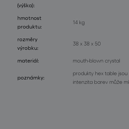
(výška):
hmotnost
14 kg
produktu:
rozměry
38 x 38 x 50
výrobku:
materiál:
mouth-blown crystal
produkty hex table jsou
poznámky:
intenzita barev může mírn