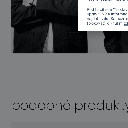
Pod tlačítkem "Nastav
upravit. Více informac
najdete
zde
. Samozřej
(blokovat) kliknutím
z
podobné produkt