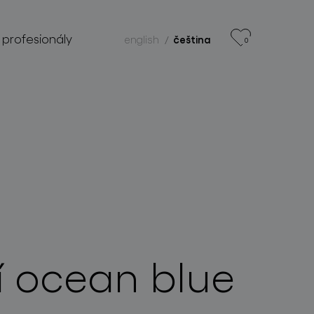
 profesionály
english
čeština
0
í ocean blue