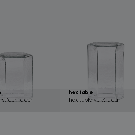
e
hex table
 střední clear
hex table velký clear