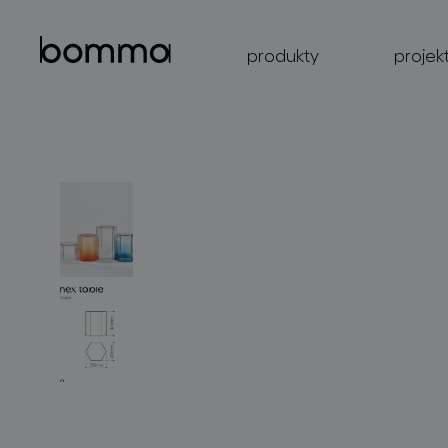
produkty
projek
kolekce svítidel