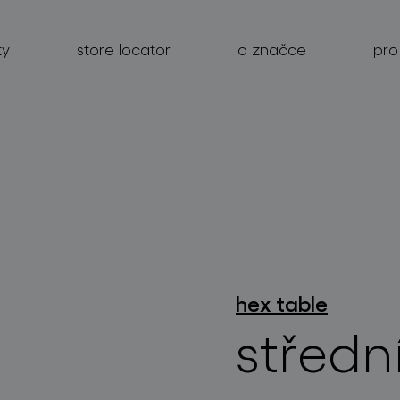
ty
store locator
o značce
pro
produkty
projekty
o značce
hex table
pro profesionály
středn
store locator