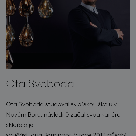
Ota Svoboda
Ota Svoboda studoval sklářskou školu v
Novém Boru, následně začal svou kariéru
skláře a je
součástí dua Borninbor. V roce 2013 působil