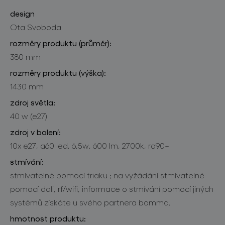
design
Ota Svoboda
rozměry produktu (průměr):
380 mm
rozměry produktu (výška):
1430 mm
zdroj světla:
40 w (e27)
zdroj v balení:
10x e27, a60 led, 6,5w, 600 lm, 2700k, ra90+
stmívání:
stmívatelné pomocí triaku ; na vyžádání stmívatelné
pomocí dali, rf/wifi, informace o stmívání pomocí jiných
systémů získáte u svého partnera bomma.
hmotnost produktu: