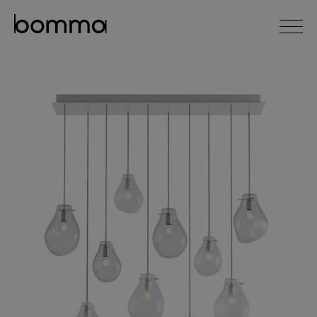
english
čeština
0
kolekce svítidel