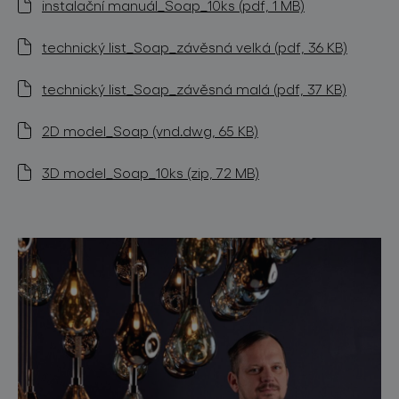
instalační manuál_Soap_10ks (pdf, 1 MB)
technický list_Soap_závěsná velká (pdf, 36 KB)
technický list_Soap_závěsná malá (pdf, 37 KB)
2D model_Soap (vnd.dwg, 65 KB)
3D model_Soap_10ks (zip, 72 MB)