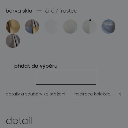
o značce
barva skla
čirá / frosted
pro profesionály
store locator
sledujte nás
přidat do výběru
detaily a soubory ke stažení
inspirace kolekce
souv
detail