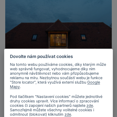
Dovolte nám používat cookies
Na tomto webu používáme cookies, díky kterým může
web správně fungovat, vyhodnocujeme díky nim
anonymně návštěvnost nebo vám přizpůsobujeme
reklamu na míru. Nezbytnou součástí webu je funkce
"Store locator", která využívá externí službu
Google
Kent, UK
Mapy
.
Privátní rezidence v Kentu, UK
Pod tlačítkem "Nastavení cookies" můžete jednotlivé
druhy cookies upravit. Více informací o zpracování
cookies či zapojení našich partnerů najdete
zde
.
Samozřejmě můžete všechny volitelné cookies i
odmítnout (blokovat) kliknutím
zde
.