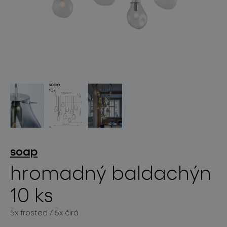
světelné konstelace
projekty
soap
hromadný baldachýn
10 ks
produkty
5x frosted / 5x čirá
projekty