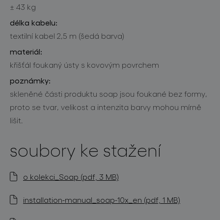
± 43 kg
délka kabelu:
textilní kabel 2,5 m (šedá barva)
materiál:
křišťál foukaný ústy s kovovým povrchem
poznámky:
skleněné části produktu soap jsou foukané bez formy,
proto se tvar, velikost a intenzita barvy mohou mírně
lišit.
soubory ke stažení
o kolekci_Soap (pdf, 3 MB)
installation-manual_soap-10x_en (pdf, 1 MB)