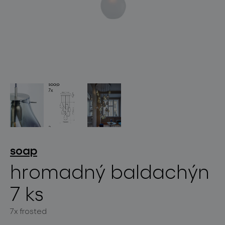
světelné konstelace
projekty
soap
hromadný baldachýn
7 ks
produkty
7x frosted
projekty