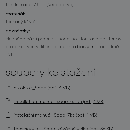
textilní kabel 2,5 m (šedá barva)
materiál:
foukaný křišťál
poznámky:
skleněné části produktu soap jsou foukané bez formy,
proto se tvar, velikost a intenzita barvy mohou mírně
lišit.
soubory ke stažení
o kolekci_Soap (pdf, 3 MB)
installation-manual_soap-7x_en (pdf, 1 MB)
instalační manuál_Soap_7ks (pdf, 1 MB)
technický list_Soap_závěsná velká (pdf, 36 KB)