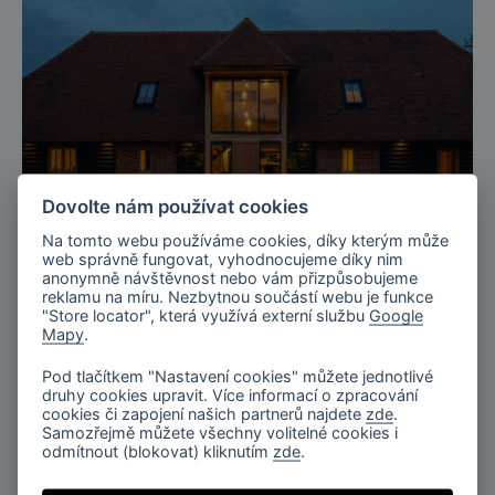
Dovolte nám používat cookies
Na tomto webu používáme cookies, díky kterým může
web správně fungovat, vyhodnocujeme díky nim
anonymně návštěvnost nebo vám přizpůsobujeme
Kent, UK
reklamu na míru. Nezbytnou součástí webu je funkce
"Store locator", která využívá externí službu
Google
Privátní rezidence v Kentu, UK
Mapy
.
Pod tlačítkem "Nastavení cookies" můžete jednotlivé
druhy cookies upravit. Více informací o zpracování
cookies či zapojení našich partnerů najdete
zde
.
Samozřejmě můžete všechny volitelné cookies i
odmítnout (blokovat) kliknutím
zde
.