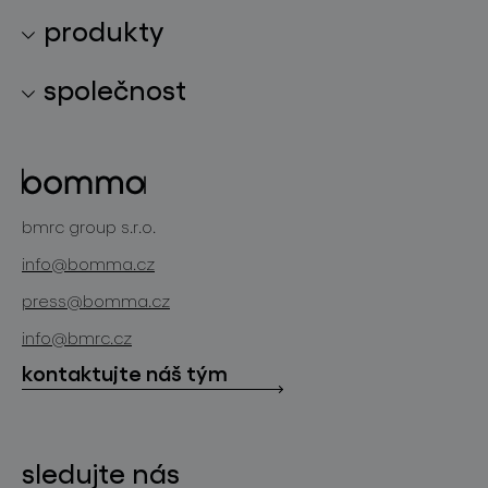
produkty
kolekce svítidel
společnost
světelné konstelace
o značce
skleněné objekty
projekty
bomma cullet
bomma atelier
bmrc group s.r.o.
zakázková sklářská výroba
novinky
info@bomma.cz
store locator
press@bomma.cz
ke stažení
info@bmrc.cz
kontakt
kontaktujte náš tým
sledujte nás