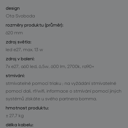
design
Ota Svoboda
rozměry produktu (průměr):
620 mm
zdroj světla:
led e27, max. 13 w
zdroj v balení:
7x e27, a60 led, 6,5w, 600 lm, 2700k, ra90+
stmívání:
stmívatelné pomocí triaku ; na vyžádání stmívatelné
pomocí dali, rf/wifi, informace o stmívání pomocí jiných
systémů získáte u svého partnera bomma.
hmotnost produktu:
± 27,7 kg
délka kabelu: