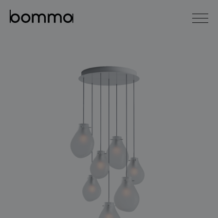
english
čeština
0
kolekce svítidel