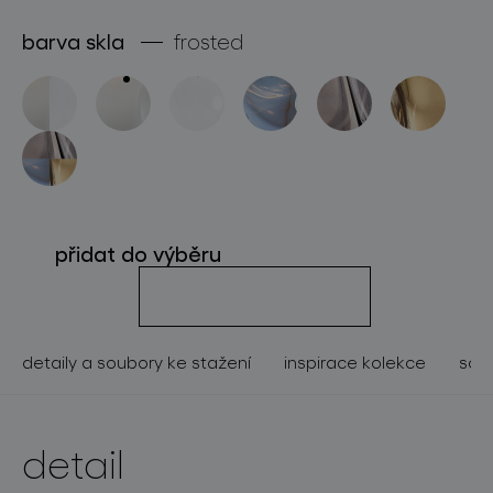
o značce
barva skla
frosted
pro profesionály
store locator
sledujte nás
přidat do výběru
detaily a soubory ke stažení
inspirace kolekce
souv
detail