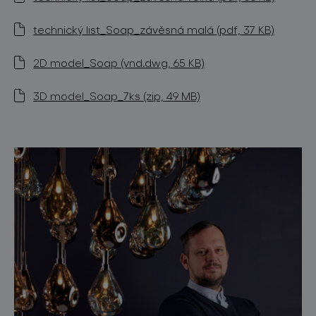
technický list_Soap_závěsná malá (pdf, 37 KB)
2D model_Soap (vnd.dwg, 65 KB)
3D model_Soap_7ks (zip, 49 MB)