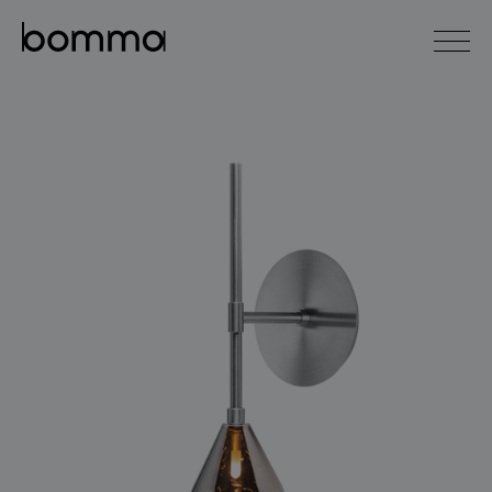
english
čeština
0
kolekce svítidel