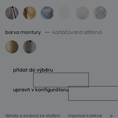
o značce
pro profesionály
store locator
barva montury
kartáčovaná stříbrná
sledujte nás
přidat do výběru
upravit v konfigurátoru
detaily a soubory ke stažení
inspirace kolekce
souv