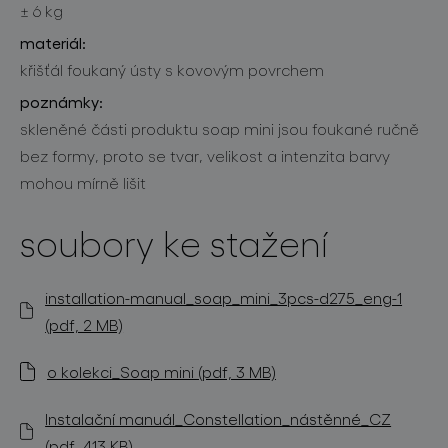
± 6 kg
materiál:
křišťál foukaný ústy s kovovým povrchem
poznámky:
skleněné části produktu soap mini jsou foukané ručně
bez formy, proto se tvar, velikost a intenzita barvy
mohou mírně lišit
soubory ke stažení
installation-manual_soap_mini_3pcs-d275_eng-1
(pdf, 2 MB)
o kolekci_Soap mini (pdf, 3 MB)
Instalační manuál_Constellation_nástěnné_CZ
(pdf, 413 KB)