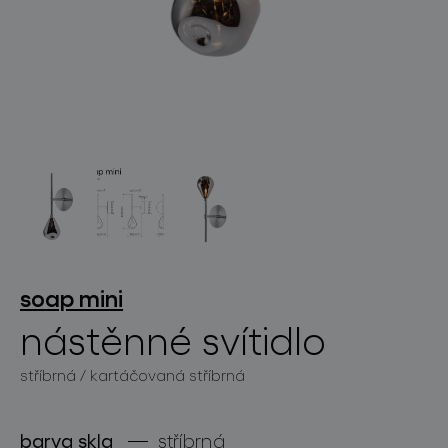
světelné konstelace
projekty
soap mini
nástěnné svítidlo
stříbrná / kartáčovaná stříbrná
produkty
projekty
barva skla
stříbrná