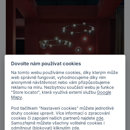
Dovolte nám používat cookies
Na tomto webu používáme cookies, díky kterým může
web správně fungovat, vyhodnocujeme díky nim
anonymně návštěvnost nebo vám přizpůsobujeme
reklamu na míru. Nezbytnou součástí webu je funkce
"Store locator", která využívá externí službu
Google
Paris, France
Mapy
.
Maison&Objet, Paříž 2026
Pod tlačítkem "Nastavení cookies" můžete jednotlivé
druhy cookies upravit. Více informací o zpracování
cookies či zapojení našich partnerů najdete
zde
.
Samozřejmě můžete všechny volitelné cookies i
odmítnout (blokovat) kliknutím
zde
.