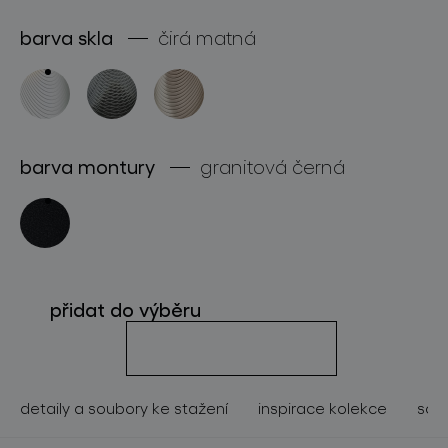
o značce
barva skla
čirá matná
pro profesionály
store locator
barva montury
granitová černá
sledujte nás
přidat do výběru
detaily a soubory ke stažení
inspirace kolekce
souv