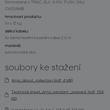
Stmívatelné s TRIAC, ELV, 0-10V, PUSH, DALI,
CASSAMBI
hmotnost produktu:
5x ± 12 kg
délka kabelu:
5x černá textilní koaxiální kabel 2,5 m
materiál:
bezolovnaté sklo
soubory ke stažení
Ama_about_collection (pdf, 4 MB)
Technical sheet_Ama_pendant _opened. (pdf, 554
KB)
Instalační manuál_Ama_CZ (pdf, 514 KB)