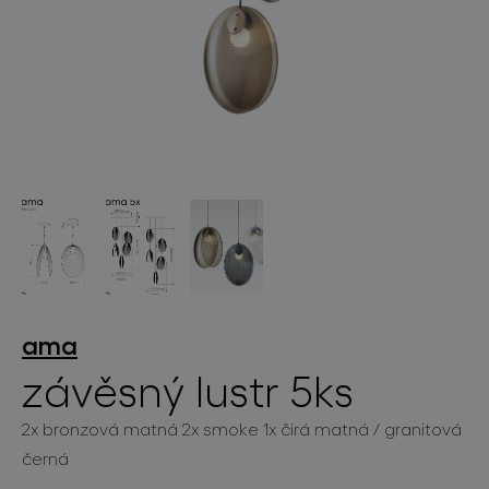
světelné konstelace
projekty
ama
závěsný lustr 5ks
produkty
2x bronzová matná 2x smoke 1x čirá matná / granitová
černá
projekty