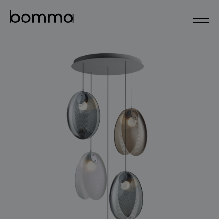
english
čeština
0
kolekce svítidel