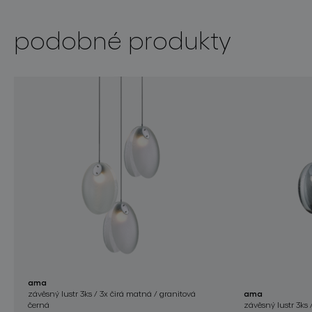
podobné produkty
ama
závěsný lustr 3ks / 3x čirá matná / granitová
ama
černá
závěsný lustr 3ks 