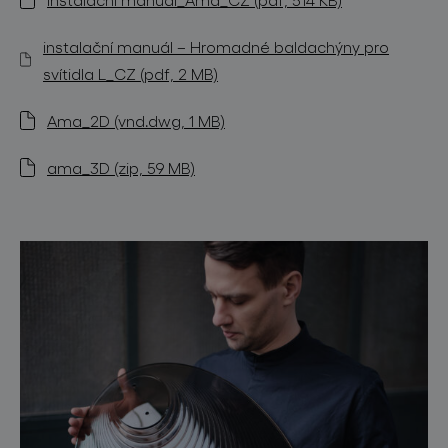
instalační manuál – Hromadné baldachýny pro
svítidla L_CZ (pdf, 2 MB)
Ama_2D (vnd.dwg, 1 MB)
ama_3D (zip, 59 MB)