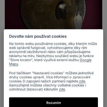
Dovolte nám používat cookies
Na tomto webu používáme cookies, díky kterým může
Miláno, Itálie
web správně fungovat, vyhodnocujeme díky nim
anonymně návštěvnost nebo vám přizpůsobujeme
Salone del mobile, EUROLUCE 2025
reklamu na míru. Nezbytnou součástí webu je funkce
"Store locator", která využívá externí službu
Google
Mapy
.
Pod tlačítkem "Nastavení cookies" můžete jednotlivé
druhy cookies upravit. Více informací o zpracování
cookies či zapojení našich partnerů najdete
zde
.
Samozřejmě můžete všechny volitelné cookies i
odmítnout (blokovat) kliknutím
zde
.
Praha, Česká republika
Rozumím