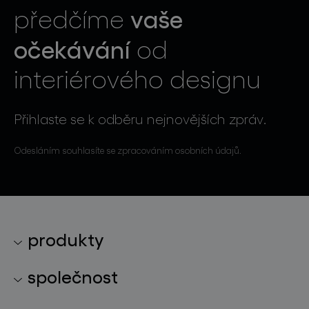
vaše
předčíme
očekávání
od
interiérového designu
Přihlaste se k odběru nejnovějších zpráv.
Odesláním souhlasíte se zpracováním osobních údajů.
produkty
kolekce svítidel
společnost
světelné konstelace
o značce