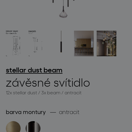
světelné konstelace
stellar dust
beam
závěsné svítidlo
projekty
12x stellar dust / 3x beam / antracit
barva montury
antracit
produkty
projekty