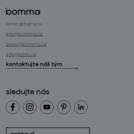
skleněné objekty
projekty
bomma cullet
bomma atelier
bmrc group s.r.o.
zakázková sklářská výroba
novinky
info@bomma.cz
store locator
press@bomma.cz
ke stažení
info@bmrc.cz
kontakt
kontaktujte náš tým
sledujte nás