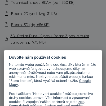
Technical_sheet_BEAM (pdf, 350 KB)
Beam_2D (vnd.dwg, 31 KB)
Beam_3D (zip, 656 KB)
3D_Stellar Dust_12 pcs + Beam 3 pcs_circular
canopy (zip, 975 MB)
stellar-dust-3x-instalacni-manual-kruh-d275_cz (pdf,
Dovolte nám používat cookies
2 MB)
Na tomto webu používáme cookies, díky kterým může
web správně fungovat, vyhodnocujeme díky nim
Sloped Ceilings Installation Manual (pdf, 189 KB)
anonymně návštěvnost nebo vám přizpůsobujeme
reklamu na míru. Nezbytnou součástí webu je funkce
"Store locator", která využívá externí službu
Google
Radial Canopy Installation Manual (pdf, 439 KB)
Mapy
.
Pod tlačítkem "Nastavení cookies" můžete jednotlivé
druhy cookies upravit. Více informací o zpracování
cookies či zapojení našich partnerů najdete
zde
.
podobné produkty
Samozřejmě můžete všechny volitelné cookies i