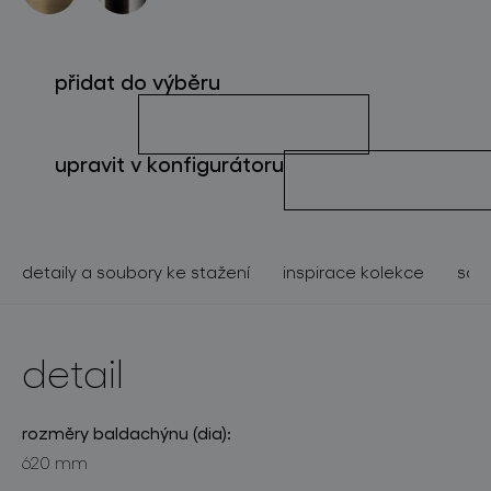
o značce
pro profesionály
přidat do výběru
store locator
upravit v konfigurátoru
sledujte nás
detaily a soubory ke stažení
inspirace kolekce
souv
detail
rozměry baldachýnu (dia):
620 mm