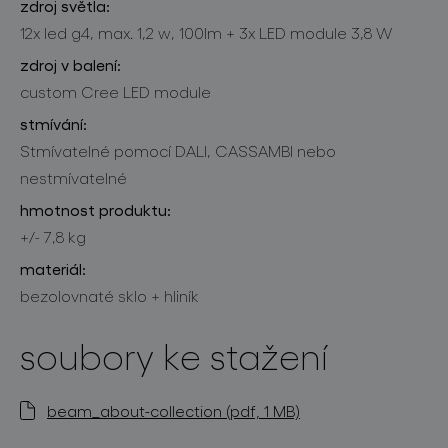
zdroj světla:
12x led g4, max. 1,2 w, 100lm + 3x LED module 3,8 W
zdroj v balení:
custom Cree LED module
stmívání:
Stmívatelné pomocí DALI, CASSAMBI nebo
nestmívatelné
hmotnost produktu:
+/- 7,8 kg
materiál:
bezolovnaté sklo + hliník
soubory ke stažení
beam_about-collection (pdf, 1 MB)