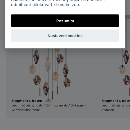
odmítnout (blokovat) kliknutím
zde
.
Rozumím
Nastavení cookies
fragments, beam
fragments, bea
beam závěsný lustr / 12x fragments / 3x beam /
beam závěsný lust
kartáčovaná zlatá
antracit