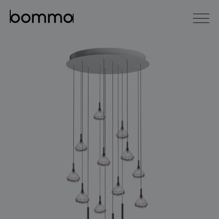
english
čeština
0
kolekce svítidel