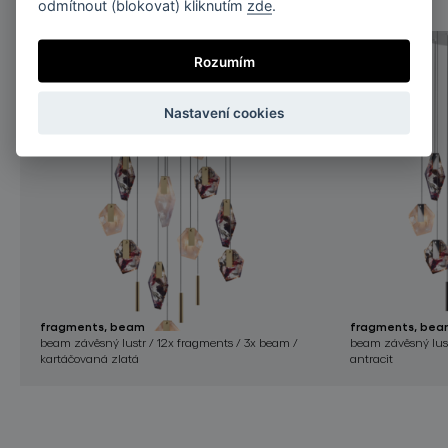
odmítnout (blokovat) kliknutím
zde
.
Rozumím
Nastavení cookies
fragments, beam
fragments, bea
beam závěsný lustr / 12x fragments / 3x beam /
beam závěsný lust
kartáčovaná zlatá
antracit