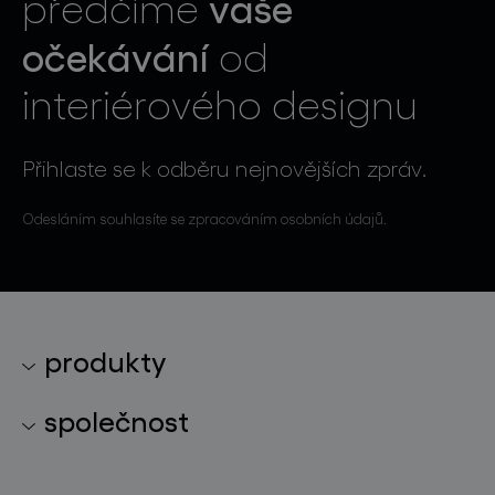
vaše
předčíme
očekávání
od
interiérového designu
Přihlaste se k odběru nejnovějších zpráv.
Odesláním souhlasíte se zpracováním osobních údajů.
produkty
kolekce svítidel
společnost
světelné konstelace
o značce
skleněné objekty