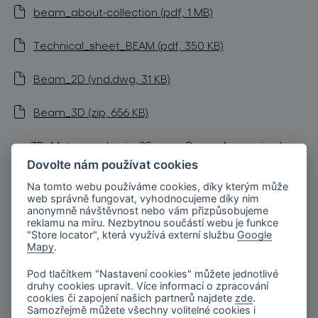
beam_about-collection (pdf, 1 MB)
Technical_sheet_BEAM (pdf, 350 KB)
Beam_2D (vnd.dwg, 31 KB)
Beam_3D (zip, 656 KB)
3D_Metamorphosis_25 pcs + Beam 4 pcs_circular
Dovolte nám používat cookies
canopy (zip, 333 MB)
Na tomto webu používáme cookies, díky kterým může
Sloped Ceilings Installation Manual (pdf, 189 KB)
web správně fungovat, vyhodnocujeme díky nim
anonymně návštěvnost nebo vám přizpůsobujeme
reklamu na míru. Nezbytnou součástí webu je funkce
Radial Canopy Installation Manual (pdf, 439 KB)
"Store locator", která využívá externí službu
Google
Mapy
.
Pod tlačítkem "Nastavení cookies" můžete jednotlivé
druhy cookies upravit. Více informací o zpracování
podobné produkty
cookies či zapojení našich partnerů najdete
zde
.
Samozřejmě můžete všechny volitelné cookies i