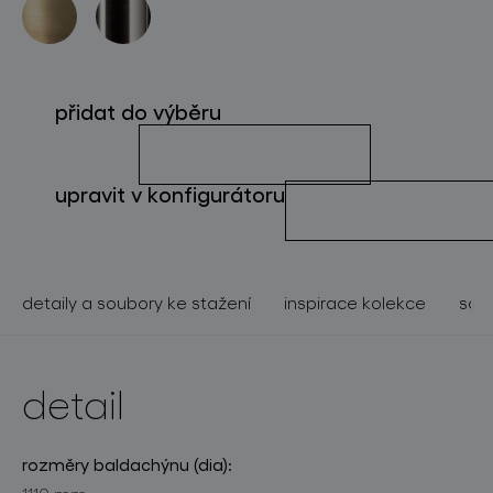
o značce
pro profesionály
přidat do výběru
store locator
upravit v konfigurátoru
sledujte nás
detaily a soubory ke stažení
inspirace kolekce
souv
detail
rozměry baldachýnu (dia):