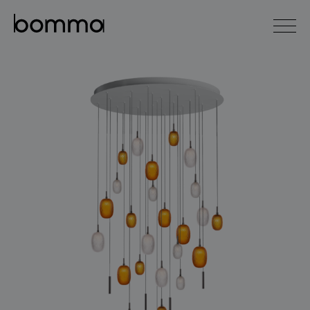
english
čeština
0
kolekce svítidel