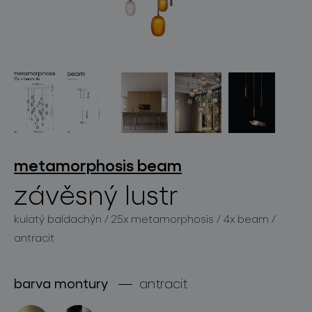
světelné konstelace
metamorphosis
beam
závěsný lustr
projekty
kulatý baldachýn / 25x metamorphosis / 4x beam /
antracit
produkty
barva montury
antracit
projekty