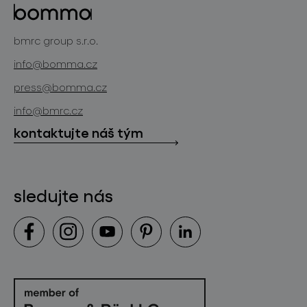
projekty
bomma cullet
bomma atelier
bmrc group s.r.o.
zakázková sklářská výroba
novinky
info@bomma.cz
store locator
press@bomma.cz
ke stažení
info@bmrc.cz
kontakt
kontaktujte náš tým
sledujte nás