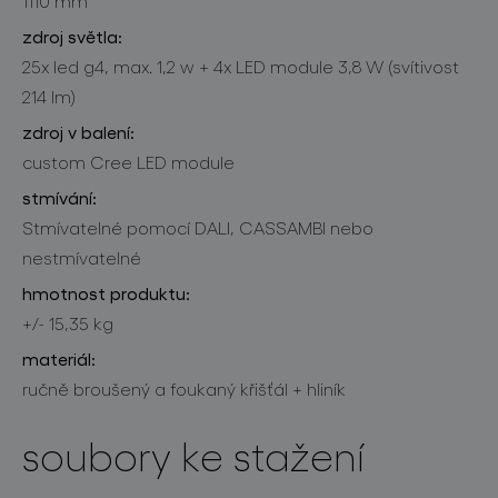
1110 mm
zdroj světla:
25x led g4, max. 1,2 w + 4x LED module 3,8 W (svítivost
214 lm)
zdroj v balení:
custom Cree LED module
stmívání:
Stmívatelné pomocí DALI, CASSAMBI nebo
nestmívatelné
hmotnost produktu:
+/- 15,35 kg
materiál:
ručně broušený a foukaný křišťál + hliník
soubory ke stažení