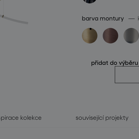
sledujte nás
barva montury
přidat do výběru
spirace kolekce
související projekty