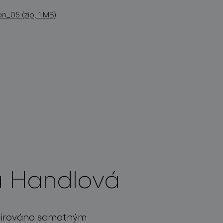
n_05 (zip, 1 MB)
a Handlová
pirováno samotným