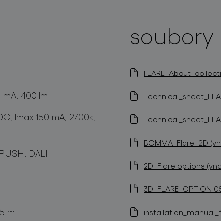
soubory 
FLARE_About_collecti
0 mA, 400 lm
Technical_sheet_FLAR
DC, lmax 150 mA, 2700k,
Technical_sheet_FLAR
BOMMA_Flare_2D (vnd
 PUSH, DALI
2D_Flare options (vn
3D_FLARE_OPTION 05 
,5 m
installation_manual_f