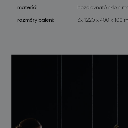
materiál:
bezolovnaté sklo s mo
rozměry balení:
3x 1220 x 400 x 100 