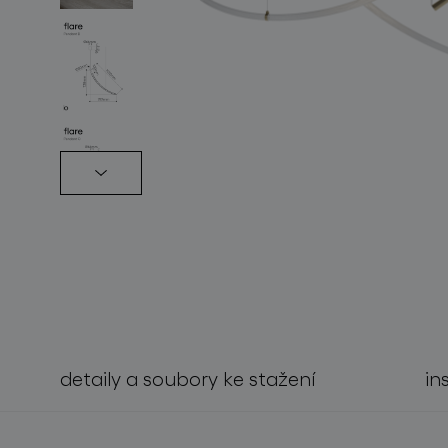
světelné konstelace
detaily a soubory ke stažení
in