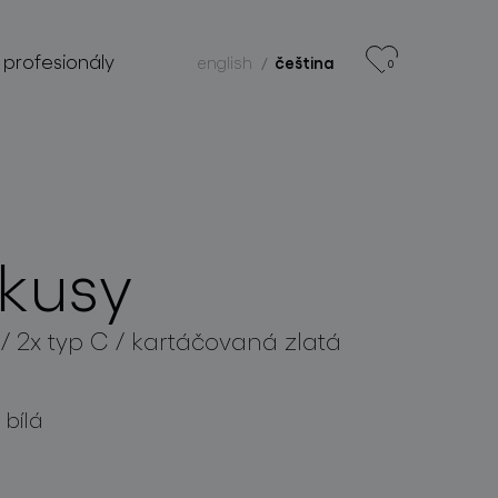
 profesionály
english
čeština
0
 kusy
B / 2x typ C / kartáčovaná zlatá
 bílá