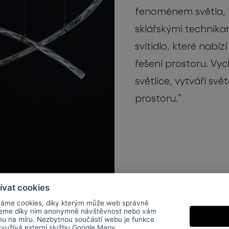
fenoménem světla, 
sklářskými technikam
sv
ítidlo
, které nabízí
řeš
ení prostoru.
V
yc
sv
ě
tlic
e,
vytváří
s
v
ě
t
prostoru
.
”
ívat cookies
áme cookies, díky kterým může web správně
jeme díky nim anonymně návštěvnost nebo vám
mu na míru. Nezbytnou součástí webu je funkce
 využívá externí službu
Google Mapy
.