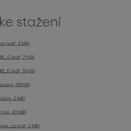
ke stažení
on (pdf, 3 MB)
E_C (pdf, 71 KB)
E_B (pdf, 74 KB)
.dwg, 139 KB)
d.dwg, 2 MB)
(zip, 43 MB)
lare_cz (pdf, 2 MB)