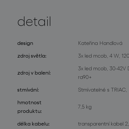
detail
projekty
design
Kateřina Handlová
zdroj světla:
3x led mcob, 4 W, 12
3x led mcob, 30-42V 
zdroj v balení:
ra90+
stmívání:
Stmívatelné s TRIAC,
hmotnost
7,5 kg
produktu:
délka kabelu:
transparentní kabel 2