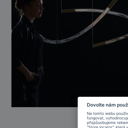
Dovolte nám použ
Na tomto webu použív
fungovat, vyhodnocu
přizpůsobujeme rekla
"Store locator", která