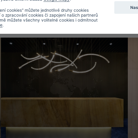
Nas
ení cookies" můžete jednotlivé druhy cookies
y
í o zpracování cookies či zapojení našich partnerů
mě můžete všechny volitelné cookies i odmítnout
de
.