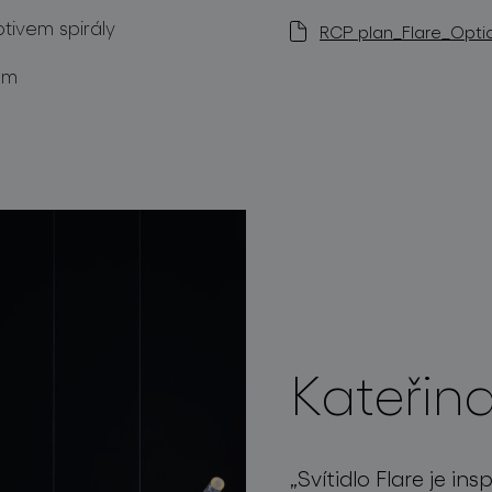
tivem spirály
RCP plan_Flare_Optio
mm
Kateřin
„
Svítidlo
Flare
je
ins