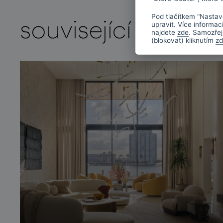
Pod tlačítkem "Nastav
související projekt
upravit. Více informac
najdete
zde
. Samozřej
(blokovat) kliknutím
z