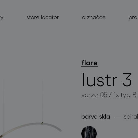
ty
store locator
o značce
pro
flare
produkty
lustr 3
projekty
verze 05 / 1x typ 
o značce
pro profesionály
barva skla
spiral
store locator