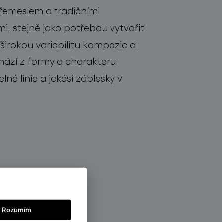
řemeslem a tradičními
i, stejně jako potřebou vytvořit
 širokou variabilitu
kompozic
a
h
á
z
í
z formy a charakteru
eln
é
linie
a
jakési
záblesky
v
Rozumím