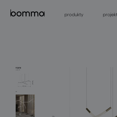
produkty
projek
kolekce svítidel