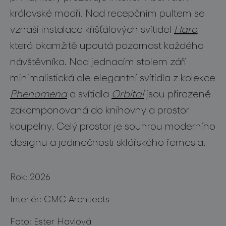
pro profesionály
královské modři. Nad recepčním pultem se
store locator
vznáší instalace křišťálových svítidel
Flare
,
která okamžitě upoutá pozornost každého
sledujte nás
návštěvníka. Nad jednacím stolem září
minimalistická ale elegantní svítidla z kolekce
Phenomena
a svítidla
Orbital
jsou přirozeně
zakomponovaná do knihovny a prostor
koupelny. Celý prostor je souhrou moderního
designu a jedinečnosti sklářského řemesla.
Rok: 2026
Interiér: CMC Architects
Foto: Ester Havlová