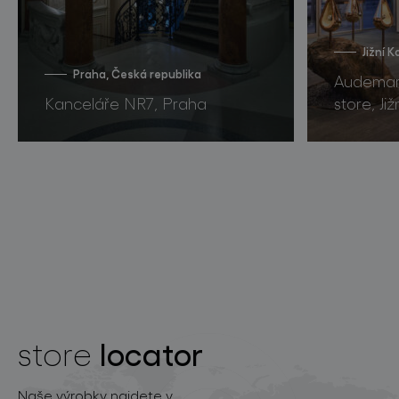
Jižní 
Praha, Česká republika
Audemars
Kanceláře NR7, Praha
store, Ji
locator
store
Naše výrobky najdete v