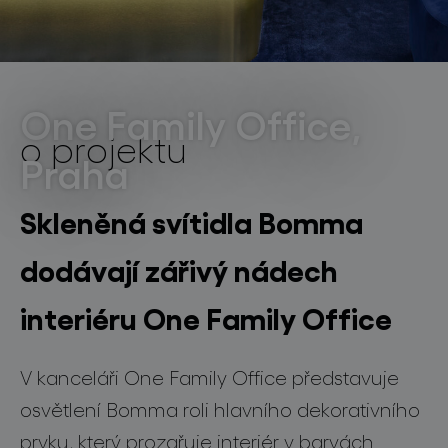
světelné konstelace
kancelářské prostory
One Family Office,
o projektu
Praha
projekty
Skleněná svítidla Bomma
dodávají zářivý nádech
produkty
interiéru One Family Office
projekty
V kanceláři One Family Office představuje
o značce
osvětlení Bomma roli hlavního dekorativního
prvku, který prozařuje interiér v barvách