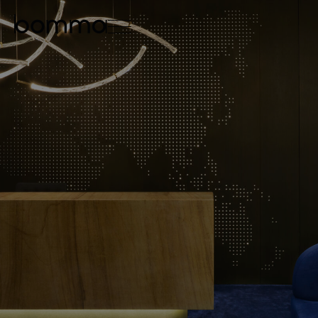
english
čeština
0
kolekce svítidel