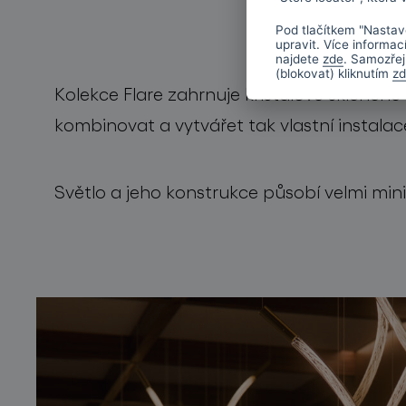
Pod tlačítkem "Nastav
upravit. Více informac
najdete
zde
. Samozřej
(blokovat) kliknutím
z
Kolekce Flare zahrnuje křišťálové skleněn
kombinovat a vytvářet tak vlastní instalac
Světlo a jeho konstrukce působí velmi min