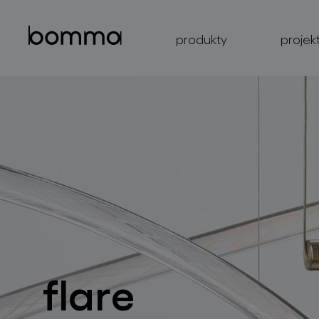
produkty
projek
flare
kolekce svítidel