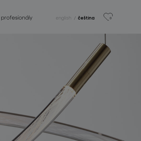
 profesionály
english
čeština
0