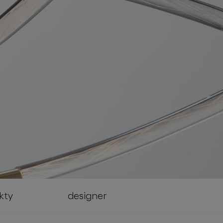
kty
designer