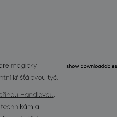
are
magicky
show downloadable
ntní
křišťálovou
tyč
.
eřinou Handlovou
,
 technikám a