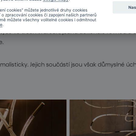
Nas
ení cookies" můžete jednotlivé druhy cookies
í o zpracování cookies či zapojení našich partnerů
mě můžete všechny volitelné cookies i odmítnout
de
.
é tyče ve třech tvarech, jednu dokonale rovnou a
e.
imalisticky. Jejich součástí jsou však důmyslné ú