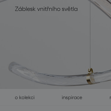
Záblesk vnitřního světla
světelné konstelace
o kolekci
inspirace