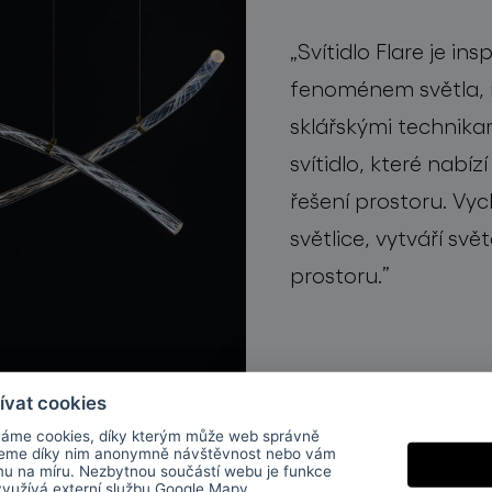
„
Svítidlo
Flare
je
ins
fenoménem světla, 
sklářskými technikam
sv
ítidlo
, které nabízí
řeš
ení prostoru.
V
yc
sv
ě
tlic
e,
vytváří
s
v
ě
t
prostoru
.
”
ívat cookies
áme cookies, díky kterým může web správně
jeme díky nim anonymně návštěvnost nebo vám
mu na míru. Nezbytnou součástí webu je funkce
 využívá externí službu
Google Mapy
.