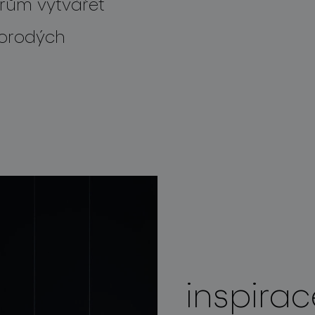
rům vytvářet
norodých
inspirac