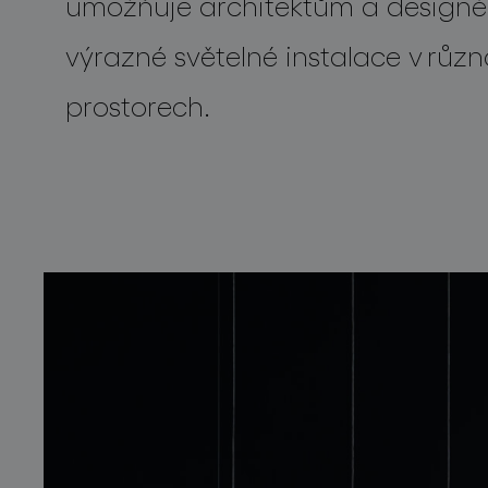
umožňuje architektům a designé
výrazné světelné instalace v růz
prostorech.