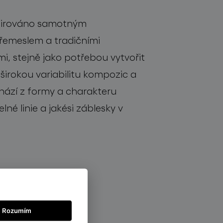
pirováno samotným
řemeslem a tradičními
i, stejně jako potřebou vytvořit
 širokou variabilitu
kompozic
a
h
á
z
í
z formy a charakteru
eln
é
linie
a
jakési
záblesky
v
Rozumím