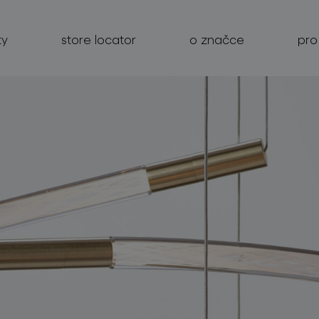
ty
store locator
o značce
pro
produkty
projekty
o značce
pro profesionály
store locator