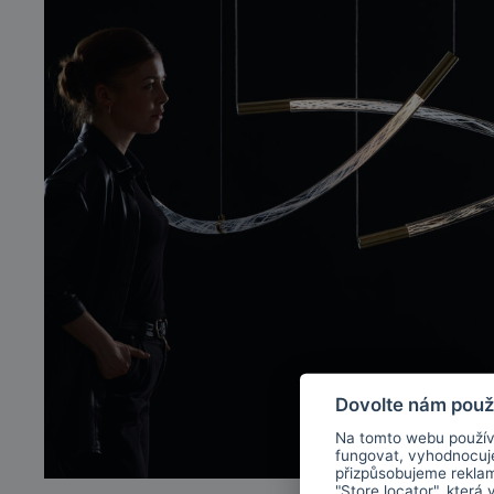
Dovolte nám použ
Na tomto webu použív
fungovat, vyhodnocu
přizpůsobujeme rekla
"Store locator", která