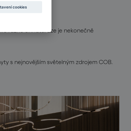
tavení cookies
 dvě různě ohnuté. Lze je nekonečně
chyty s nejnovějším světelným zdrojem COB.