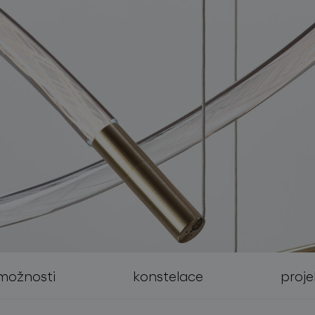
sledujte nás
možnosti
konstelace
proje