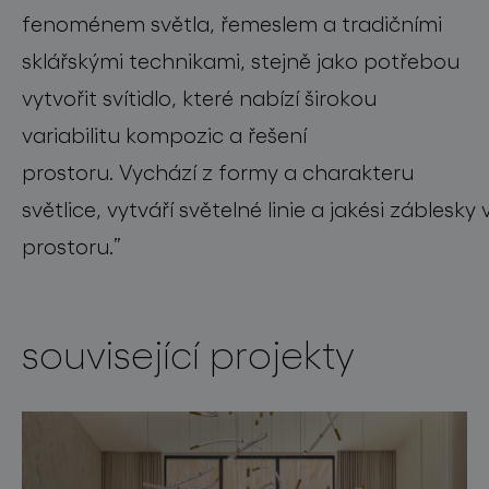
fenoménem světla, řemeslem a tradičními
sklářskými technikami, stejně jako potřebou
vytvořit sv
ítidlo
, které nabízí širokou
variabilitu
kompozic
a řeš
ení
prostoru.
V
ych
á
z
í
z formy a charakteru
sv
ě
tlic
e,
vytváří
s
v
ě
teln
é
linie
a
jakési
záblesky
prostoru
.
”
související projekty