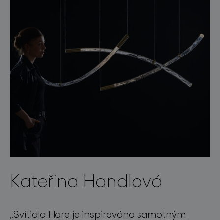
Kateřina Handlová
„
Svítidlo
Flare
je
inspirováno samotným