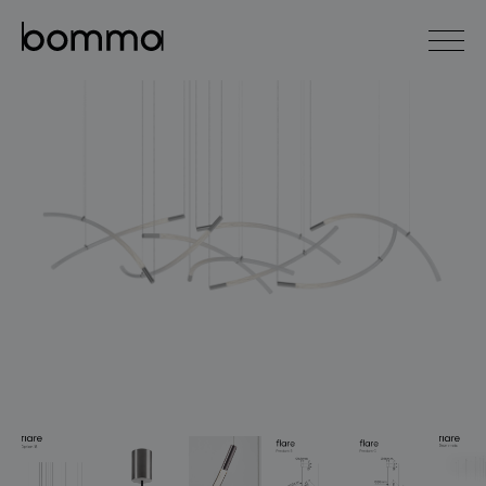
english
čeština
0
kolekce svítidel