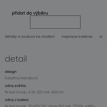
o značce
přidat do výběru
pro profesionály
store locator
detaily a soubory ke stažení
inspirace kolekce
souv
sledujte nás
detail
design
Kateřina Handlová
zdroj světla:
9x led mcob, 4 W, 120 mA, 400 lm
zdroj v balení:
9x led mcob, 30-42V DC, lmax 150 mA, 2700k, ra90+