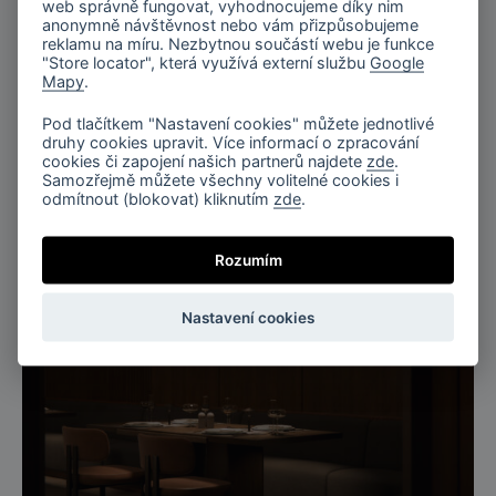
web správně fungovat, vyhodnocujeme díky nim
anonymně návštěvnost nebo vám přizpůsobujeme
reklamu na míru. Nezbytnou součástí webu je funkce
"Store locator", která využívá externí službu
Google
Světelná spirála, Flare
Mapy
.
Pod tlačítkem "Nastavení cookies" můžete jednotlivé
druhy cookies upravit. Více informací o zpracování
cookies či zapojení našich partnerů najdete
zde
.
Samozřejmě můžete všechny volitelné cookies i
odmítnout (blokovat) kliknutím
zde
.
Rozumím
Nastavení cookies