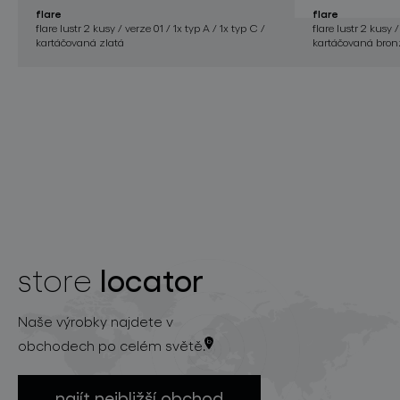
flare
flare
flare lustr 2 kusy / verze 01 / 1x typ A / 1x typ C /
flare lustr 2 kusy /
kartáčovaná zlatá
kartáčovaná bron
locator
store
Naše výrobky najdete v
obchodech po celém světě.
najít nejbližší obchod