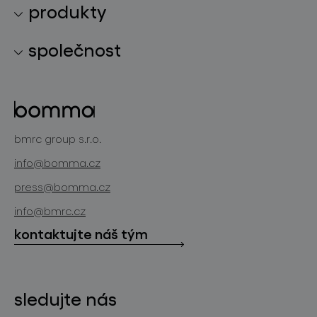
produkty
kolekce svítidel
společnost
světelné konstelace
o značce
skleněné objekty
projekty
bomma cullet
bomma atelier
bmrc group s.r.o.
zakázková sklářská výroba
novinky
info@bomma.cz
store locator
press@bomma.cz
ke stažení
info@bmrc.cz
kontakt
kontaktujte náš tým
sledujte nás