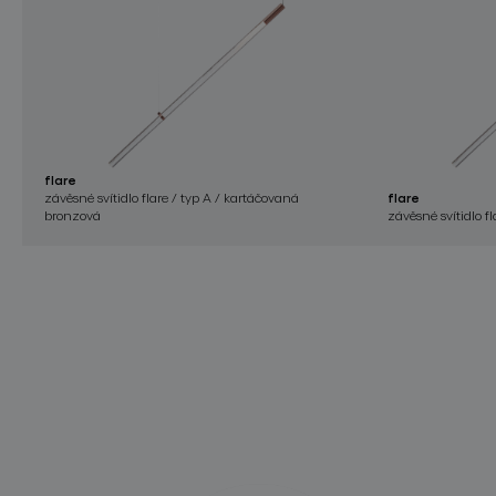
flare
závěsné svítidlo flare / typ A / kartáčovaná
flare
bronzová
závěsné svítidlo f