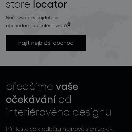
locator
store
Naše výrobky najdete v
obchodech po celém světě.
najít nejbližší obchod
vaše
předčíme
očekávání
od
interiérového designu
Přihlaste se k odběru nejnovějších zpráv.