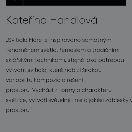
Kateřina Handlová
„
Svítidlo
Flare
je
inspirováno samotným
fenoménem světla, řemeslem a tradičními
sklářskými technikami, stejně jako potřebou
vytvořit sv
ítidlo
, které nabízí širokou
variabilitu
kompozic
a řeš
ení
prostoru.
V
ych
á
z
í
z formy a charakteru
sv
ě
tlic
e,
vytváří
s
v
ě
teln
é
linie
a
jakési
záblesky
prostoru
.
”