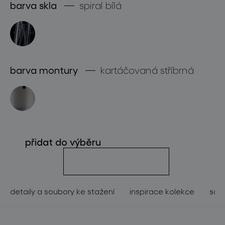
barva skla
spiral bílá
o značce
pro profesionály
store locator
barva montury
kartáčovaná stříbrná
sledujte nás
přidat do výběru
detaily a soubory ke stažení
inspirace kolekce
souv