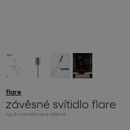
světelné konstelace
projekty
flare
závěsné svítidlo flare
produkty
typ B / kartáčovaná stříbrná
projekty