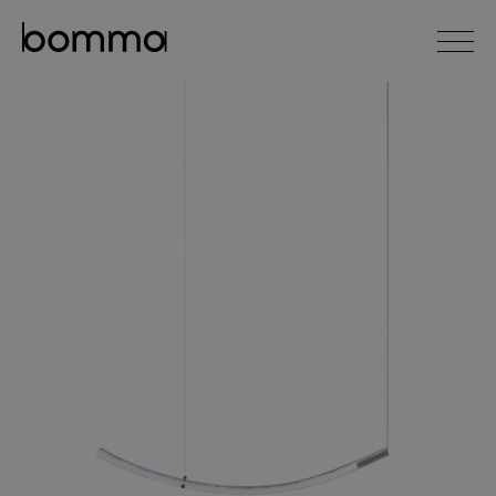
english
čeština
0
kolekce svítidel