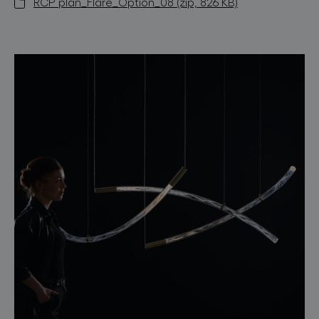
RCP plan_Flare_Option_08 (zip, 826 KB)