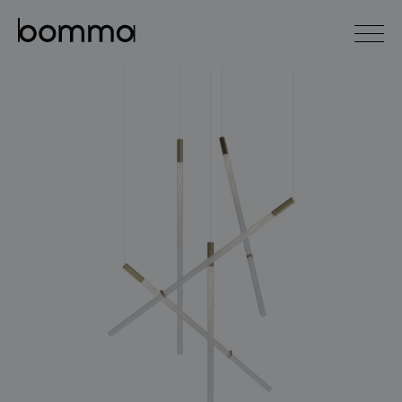
english
čeština
0
kolekce svítidel