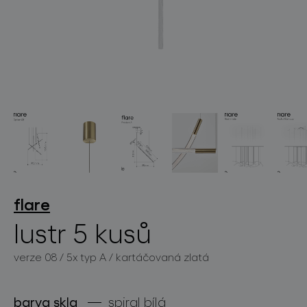
světelné konstelace
projekty
flare
lustr 5 kusů
verze 08 / 5x typ A / kartáčovaná zlatá
produkty
projekty
barva skla
spiral bílá