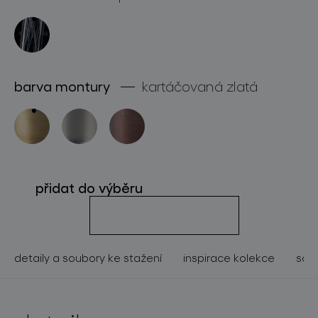
o značce
pro profesionály
store locator
barva montury
kartáčovaná zlatá
sledujte nás
přidat do výběru
detaily a soubory ke stažení
inspirace kolekce
souv