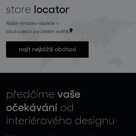
locator
store
Naše výrobky najdete v
obchodech po celém světě.
najít nejbližší obchod
vaše
předčíme
očekávání
od
interiérového designu