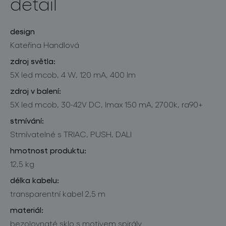
detail
design
Kateřina Handlová
zdroj světla:
5X led mcob, 4 W, 120 mA, 400 lm
zdroj v balení:
5X led mcob, 30-42V DC, lmax 150 mA, 2700k, ra90+
stmívání:
Stmívatelné s TRIAC, PUSH, DALI
hmotnost produktu:
12,5 kg
délka kabelu:
transparentní kabel 2,5 m
materiál:
bezolovnaté sklo s motivem spirály