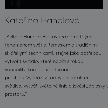
Kateřina Handlová
„
Svítidlo
Flare
je
inspirováno samotným
fenoménem světla, řemeslem a tradičními
sklářskými technikami, stejně jako potřebou
vytvořit sv
ítidlo
, které nabízí širokou
variabilitu
kompozic
a řeš
ení
prostoru.
V
ych
á
z
í
z formy a charakteru
sv
ě
tlic
e,
vytváří
s
v
ě
teln
é
linie
a
jakési
záblesky
prostoru
.
”