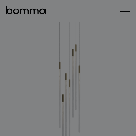
english
čeština
0
kolekce svítidel