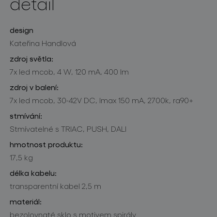
detail
design
Kateřina Handlová
zdroj světla:
7x led mcob, 4 W, 120 mA, 400 lm
zdroj v balení:
7x led mcob, 30-42V DC, lmax 150 mA, 2700k, ra90+
stmívání:
Stmívatelné s TRIAC, PUSH, DALI
hmotnost produktu:
17,5 kg
délka kabelu:
transparentní kabel 2,5 m
materiál:
bezolovnaté sklo s motivem spirály