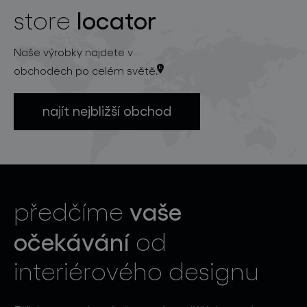
locator
store
Naše výrobky najdete v
obchodech po celém světě.
najít nejbližší obchod
vaše
předčíme
očekávání
od
interiérového designu