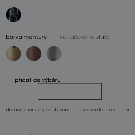
o značce
pro profesionály
store locator
barva montury
kartáčovaná zlatá
sledujte nás
přidat do výběru
detaily a soubory ke stažení
inspirace kolekce
souv