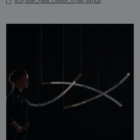
RCP plan_Flare_Option_13 (zip, 691 KB)