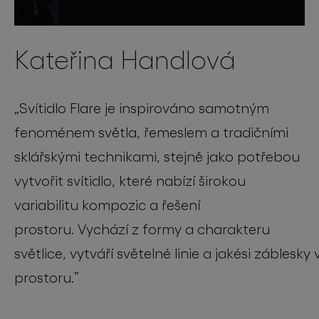
Kateřina Handlová
„
Svítidlo
Flare
je
inspirováno samotným
fenoménem světla, řemeslem a tradičními
sklářskými technikami, stejně jako potřebou
vytvořit sv
ítidlo
, které nabízí širokou
variabilitu
kompozic
a řeš
ení
prostoru.
V
ych
á
z
í
z formy a charakteru
sv
ě
tlic
e,
vytváří
s
v
ě
teln
é
linie
a
jakési
záblesky
prostoru
.
”