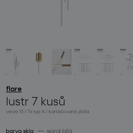
světelné konstelace
projekty
flare
lustr 7 kusů
verze 13 / 7x typ A / kartáčovaná zlatá
produkty
projekty
barva skla
spiral bílá