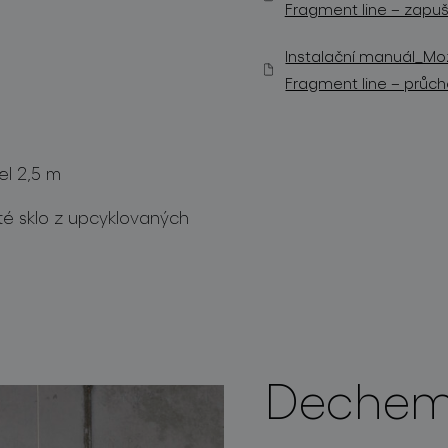
Fragment line – zapuš
Instalační manuál_Mož
Fragment line – průch
el 2,5 m
é sklo z upcyklovaných
Dechem