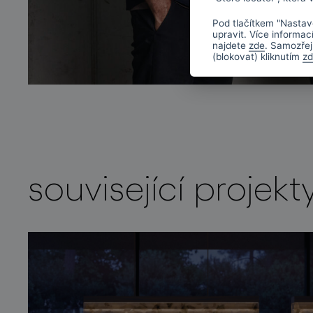
Pod tlačítkem "Nastav
upravit. Více informac
najdete
zde
. Samozřej
(blokovat) kliknutím
z
související projekt