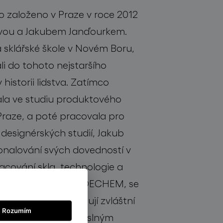
 založeno v Praze v roce 2012
vou a Jakubem Janďourkem.
a sklářské škole v Novém Boru,
li do tohoto nejstaršího
historii lidstva. Zatímco
la ve studiu produktového
raze, a poté pracovala pro
designérských studií, Jakub
onalování svých dovedností v
acování skla, technologie a
 kdy založili studio DECHEM, se
produktů. Vždy věnují zvláštní
Rozumím
adičním českým řemeslným