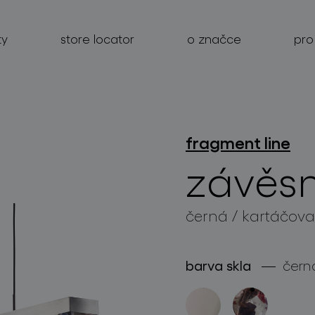
ty
store locator
o značce
pro
fragment line
produkty
závěsn
projekty
černá / kartáčova
o značce
pro profesionály
barva skla
čern
store locator