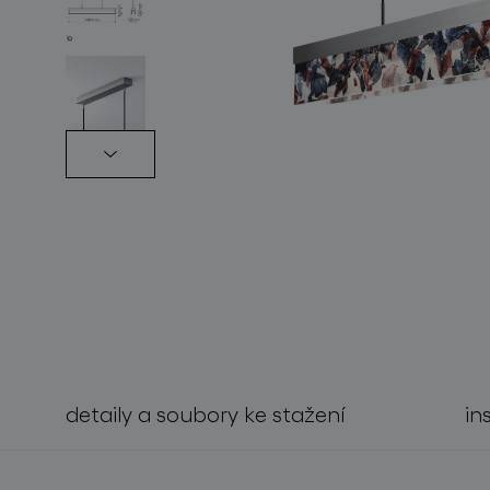
světelné konstelace
detaily a soubory ke stažení
in