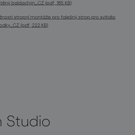
těný baldachýn_CZ (pdf, 185 KB)
nosti stropní montáže pro falešný strop pro svítidlo
odky_CZ (pdf, 222 KB)
 Studio