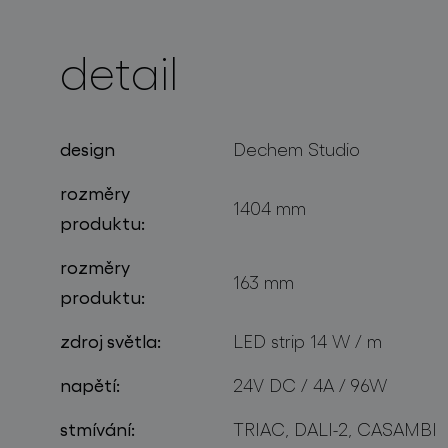
detail
projekty
design
Dechem Studio
rozměry
1404 mm
produktu:
rozměry
163 mm
produktu:
zdroj světla:
LED strip 14 W / m
napětí:
24V DC / 4A / 96W
stmívání:
TRIAC, DALI-2, CASAMBI