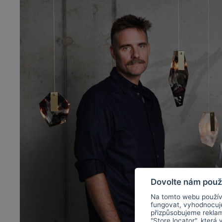
Dovolte nám použ
Na tomto webu použív
fungovat, vyhodnocu
přizpůsobujeme rekla
"Store locator", která