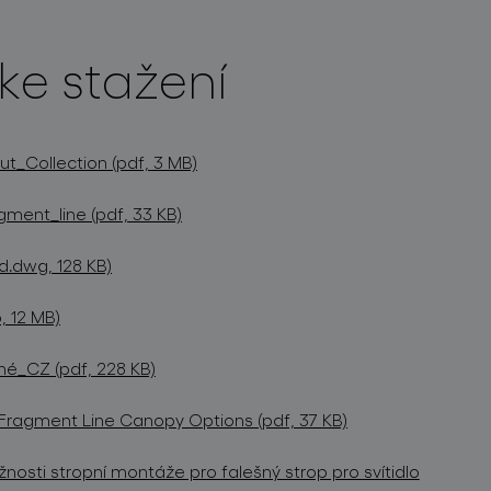
ke stažení
_Collection (pdf, 3 MB)
ment_line (pdf, 33 KB)
d.dwg, 128 KB)
, 12 MB)
né_CZ (pdf, 228 KB)
– Fragment Line Canopy Options (pdf, 37 KB)
nosti stropní montáže pro falešný strop pro svítidlo