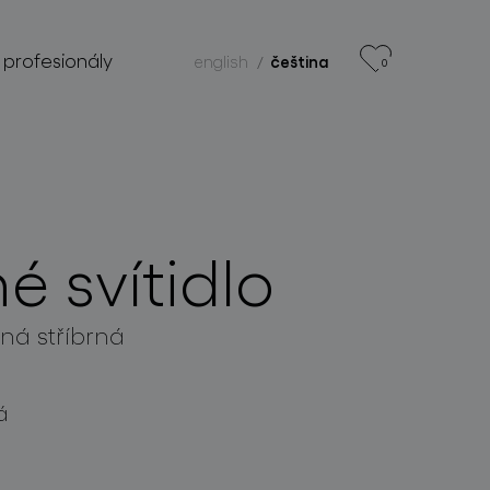
 profesionály
english
čeština
0
é svítidlo
ná stříbrná
á