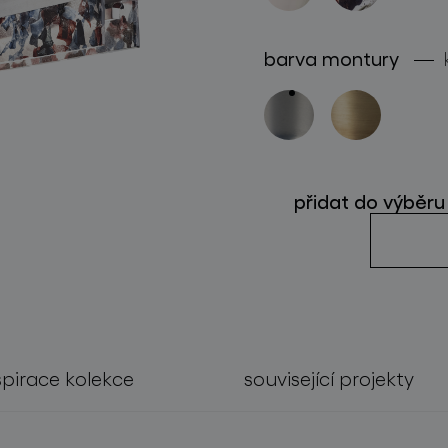
sledujte nás
barva montury
přidat do výběru
spirace kolekce
související projekty