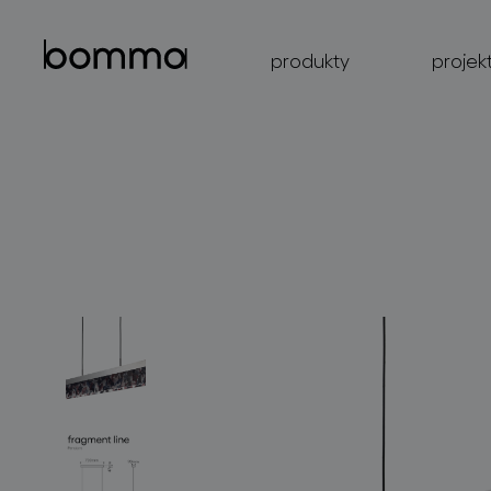
produkty
projek
kolekce svítidel