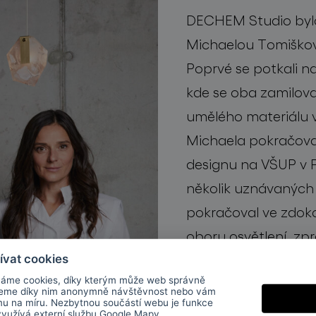
DECHEM Studio bylo
Michaelou Tomiško
Poprvé se potkali n
kde se oba zamilova
umělého materiálu v 
Michaela pokračova
designu na VŠUP v P
několik uznávaných 
pokračoval ve zdok
oboru osvětlení, zpr
výroby. Od té doby,
ívat cookies
áme cookies, díky kterým může web správně
zaměřuje na design 
jeme díky nim anonymně návštěvnost nebo vám
mu na míru. Nezbytnou součástí webu je funkce
pozornost sklu, tr
 využívá externí službu
Google Mapy
.