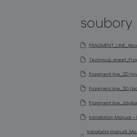
soubory 
FRAGMENT_LINE_About
Technical_sheet_Frag
Fragment line_2D (vn
Fragment line_3D (zip
Fragment line_závěs
Installation Manual 
Instalační manuál_Mož