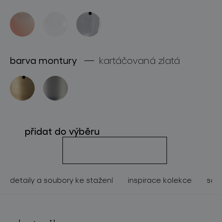
o značce
pro profesionály
store locator
barva montury
kartáčovaná zlatá
sledujte nás
přidat do výběru
detaily a soubory ke stažení
inspirace kolekce
souv