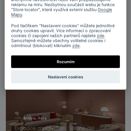
reklamu na míru. Nezbytnou součástí webu je funkce
"Store locator", která využívá externí službu
Google
Mapy
.
Pod tlačítkem "Nastavení cookies" můžete jednotlivé
druhy cookies upravit. Více informací o zpracování
cookies či zapojení našich partnerů najdete
zde
.
Samozřejmě můžete všechny volitelné cookies i
odmítnout (blokovat) kliknutím
zde
.
Miami, Florida
Rozumím
Penthouse Nero, Miami
Nastavení cookies
Miláno, Itálie
Expozice značky Turri, Salone del