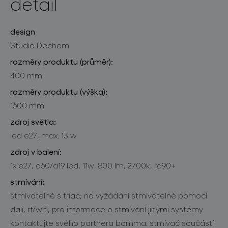
detail
design
Studio Dechem
rozměry produktu (průměr):
400 mm
rozměry produktu (výška):
1600 mm
zdroj světla:
led e27, max. 13 w
zdroj v balení:
1x e27, a60/a19 led, 11w, 800 lm, 2700k, ra90+
stmívání:
stmívatelné s triac; na vyžádání stmívatelné pomocí
dali, rf/wifi, pro informace o stmívání jinými systémy
kontaktujte svého partnera bomma. stmívač součástí