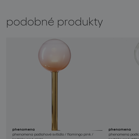
podobné produkty
phenomena
phenomena
phenomena podlahové svítidlo / flamingo pink /
phenomena podlaho
kartáčovaná zlatá
kartáčovaná stříb