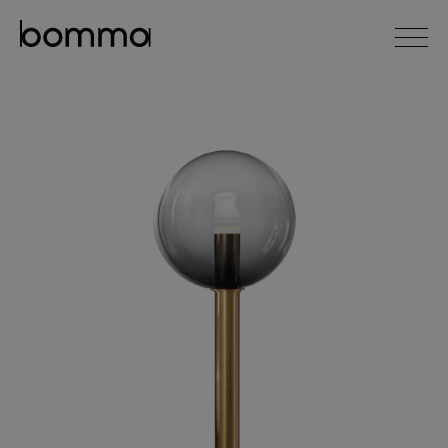
english
čeština
0
kolekce svítidel