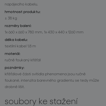
napájecího kabelu.
hmotnost produktu:
± 38 kg
rozměry balení:
1x 660 x 660 x 780 mm, 1x 430 x 440 x 1260 mm
délka kabelu:
textilní kabel 1,8 m
materiál:
ručně foukaný křišťál
poznámky:
křišťálové části svítidla phenomena jsou ručně
foukané. intenzita barevného gradientu se tedy může
drobně lišit.
soubory ke stažení