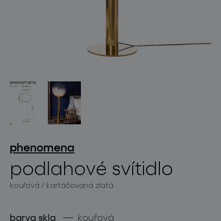
světelné konstelace
projekty
phenomena
podlahové svítidlo
kouřová / kartáčovaná zlatá
produkty
projekty
barva skla
kouřová