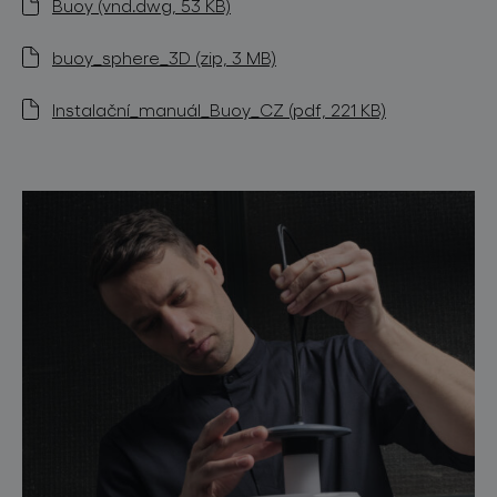
Buoy (vnd.dwg, 53 KB)
buoy_sphere_3D (zip, 3 MB)
Instalační_manuál_Buoy_CZ (pdf, 221 KB)