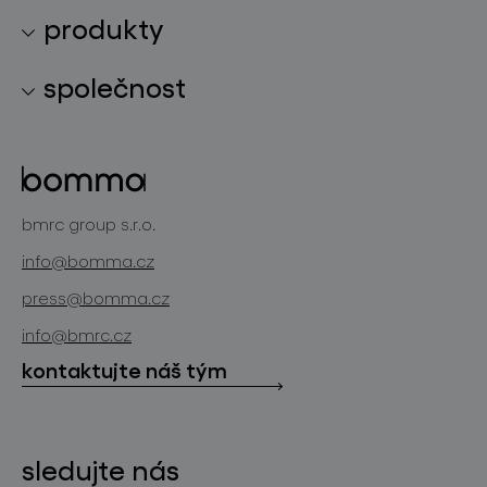
produkty
kolekce svítidel
společnost
světelné konstelace
o značce
skleněné objekty
projekty
bomma cullet
bomma atelier
bmrc group s.r.o.
zakázková sklářská výroba
novinky
info@bomma.cz
store locator
press@bomma.cz
ke stažení
info@bmrc.cz
kontakt
kontaktujte náš tým
sledujte nás