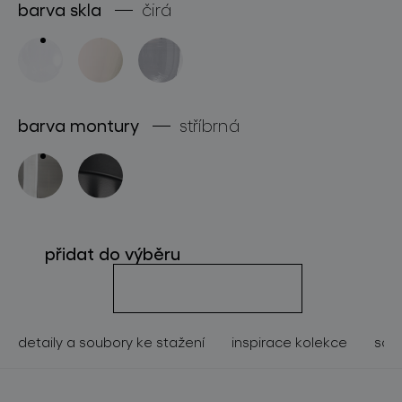
barva skla
čirá
o značce
pro profesionály
store locator
barva montury
stříbrná
sledujte nás
přidat do výběru
detaily a soubory ke stažení
inspirace kolekce
souv