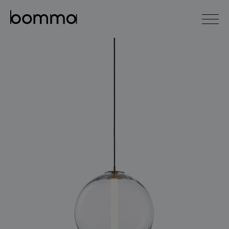
english
čeština
0
kolekce svítidel