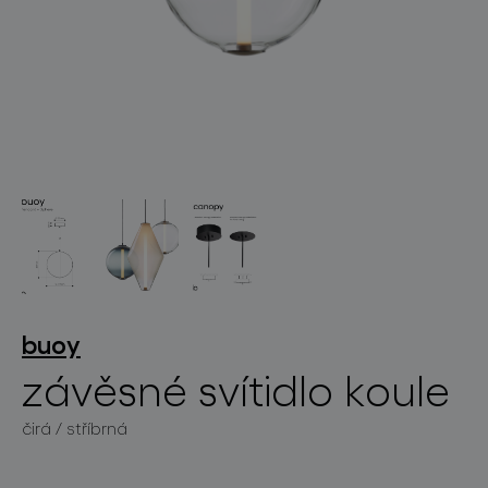
světelné konstelace
projekty
buoy
závěsné svítidlo koule
produkty
čirá / stříbrná
projekty