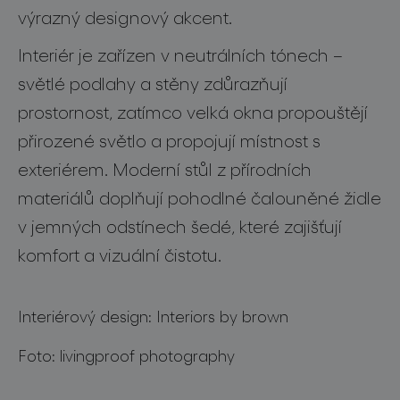
pro profesionály
výrazný designový akcent.
store locator
Interiér je zařízen v neutrálních tónech –
světlé podlahy a stěny zdůrazňují
sledujte nás
prostornost, zatímco velká okna propouštějí
přirozené světlo a propojují místnost s
exteriérem. Moderní stůl z přírodních
materiálů doplňují pohodlné čalouněné židle
v jemných odstínech šedé, které zajišťují
komfort a vizuální čistotu.
Interiérový design: Interiors by brown
Foto: livingproof photography