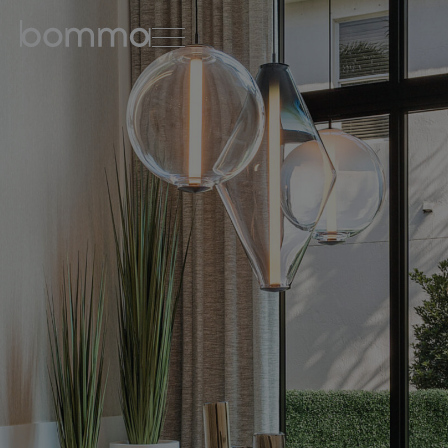
english
čeština
0
kolekce svítidel