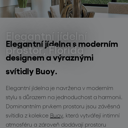
světelné konstelace
rezidenční projekty
USA, Florida
Elegantní jídelní
Elegantní jídelna s moderním
prostor, Florida
designem a výraznými
projekty
svítidly Buoy.
Elegantní jídelna je navržena v moderním
produkty
stylu s důrazem na jednoduchost a harmonii.
projekty
Dominantním prvkem prostoru jsou závěsná
o značce
svítidla z kolekce
Buoy,
která vytvářejí intimní
atmosféru a zároveň dodávají prostoru