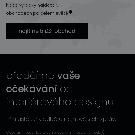
Naše výrobky najdete v
obchodech po celém světě.
najít nejbližší obchod
vaše
předčíme
očekávání
od
interiérového designu
Přihlaste se k odběru nejnovějších zpráv.
Odesláním souhlasíte se zpracováním osobních údajů.