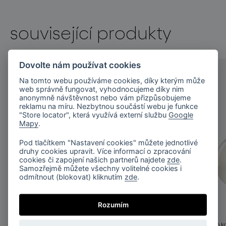
související produkty
Dovolte nám používat cookies
Na tomto webu používáme cookies, díky kterým může
web správně fungovat, vyhodnocujeme díky nim
anonymně návštěvnost nebo vám přizpůsobujeme
reklamu na míru. Nezbytnou součástí webu je funkce
"Store locator", která využívá externí službu
Google
Mapy
.
Pod tlačítkem "Nastavení cookies" můžete jednotlivé
druhy cookies upravit. Více informací o zpracování
cookies či zapojení našich partnerů najdete
zde
.
Samozřejmě můžete všechny volitelné cookies i
odmítnout (blokovat) kliknutím
zde
.
Rozumím
buoy
buoy
závěsné svítidlo koule / čirá / stříbrná
závěsné svítidlo ko