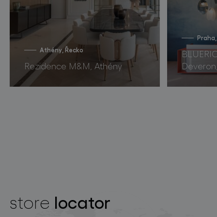
Praha,
Athény, Řecko
BLUERIO
Rezidence M&M, Athény
Deveron
locator
store