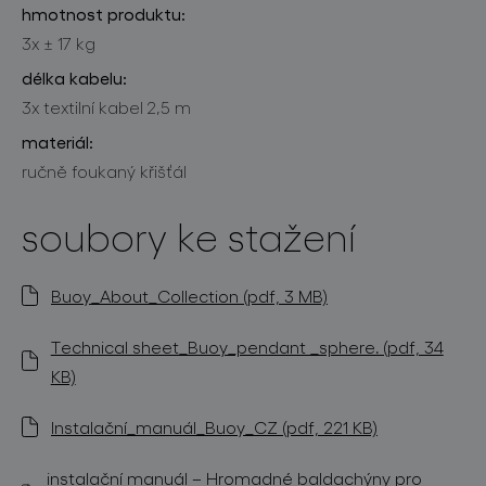
hmotnost produktu:
3x ± 17 kg
délka kabelu:
3x textilní kabel 2,5 m
materiál:
ručně foukaný křišťál
soubory ke stažení
Buoy_About_Collection (pdf, 3 MB)
Technical sheet_Buoy_pendant _sphere. (pdf, 34
KB)
Instalační_manuál_Buoy_CZ (pdf, 221 KB)
instalační manuál – Hromadné baldachýny pro