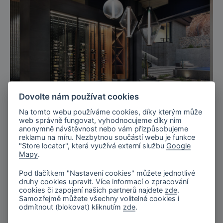
Dovolte nám používat cookies
Arizona, USA
Na tomto webu používáme cookies, díky kterým může
web správně fungovat, vyhodnocujeme díky nim
Rezidence Onyx, Arizona
anonymně návštěvnost nebo vám přizpůsobujeme
reklamu na míru. Nezbytnou součástí webu je funkce
"Store locator", která využívá externí službu
Google
Mapy
.
Pod tlačítkem "Nastavení cookies" můžete jednotlivé
druhy cookies upravit. Více informací o zpracování
cookies či zapojení našich partnerů najdete
zde
.
Samozřejmě můžete všechny volitelné cookies i
odmítnout (blokovat) kliknutím
zde
.