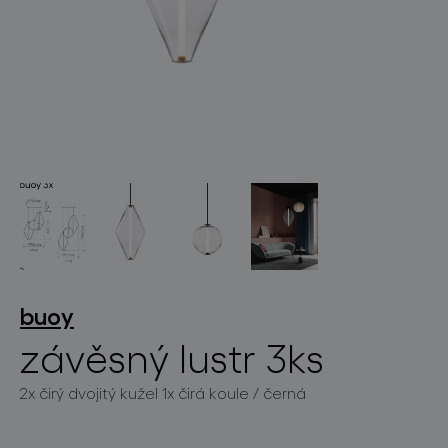
světelné konstelace
projekty
buoy
závěsný lustr 3ks
produkty
2x čirý dvojitý kužel 1x čirá koule / černá
projekty