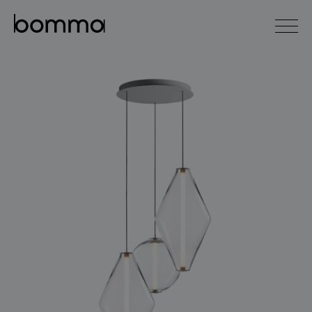
english
čeština
0
kolekce svítidel