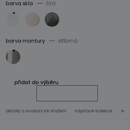
barva skla
čirá
o značce
pro profesionály
store locator
barva montury
stříbrná
sledujte nás
přidat do výběru
detaily a soubory ke stažení
inspirace kolekce
souv