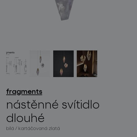
světelné konstelace
projekty
fragments
nástěnné svítidlo
dlouhé
produkty
bílá / kartáčovaná zlatá
projekty