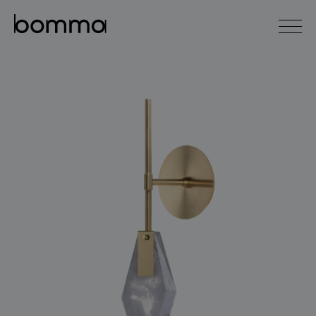
english
čeština
0
kolekce svítidel