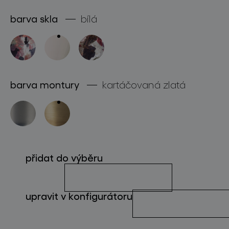
o značce
barva skla
bílá
pro profesionály
store locator
barva montury
kartáčovaná zlatá
sledujte nás
přidat do výběru
upravit v konfigurátoru