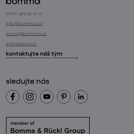
bomma cullet
bomma atelier
bmrc group s.r.o.
zakázková sklářská výroba
novinky
info@bomma.cz
store locator
press@bomma.cz
ke stažení
info@bmrc.cz
kontakt
kontaktujte náš tým
sledujte nás