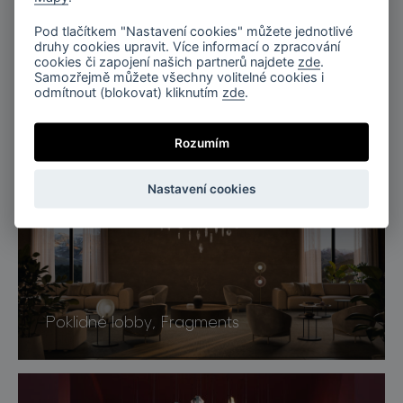
Pod tlačítkem "Nastavení cookies" můžete jednotlivé
druhy cookies upravit. Více informací o zpracování
cookies či zapojení našich partnerů najdete
zde
.
Samozřejmě můžete všechny volitelné cookies i
odmítnout (blokovat) kliknutím
zde
.
Obytný prostor v industriálně-
elegantním stylu, Fragments
Rozumím
Nastavení cookies
Poklidné lobby, Fragments