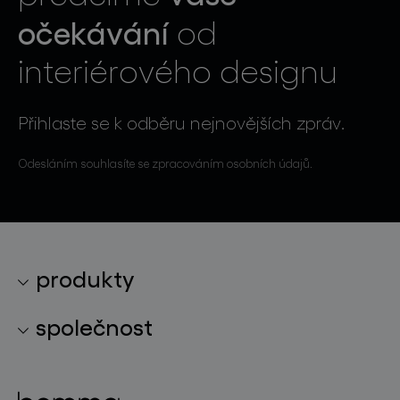
očekávání
od
interiérového designu
Přihlaste se k odběru nejnovějších zpráv.
Odesláním souhlasíte se zpracováním osobních údajů.
produkty
kolekce svítidel
společnost
světelné konstelace
o značce
skleněné objekty
projekty