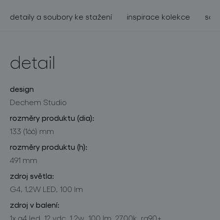
detaily a soubory ke stažení
inspirace kolekce
souv
detail
design
Dechem Studio
rozměry produktu (dia):
133 (166) mm
rozměry produktu (h):
491 mm
zdroj světla:
G4, 1,2W LED, 100 lm
zdroj v balení:
1x g4 led, 12 vdc, 1,2w, 100 lm, 2700k, ra90+