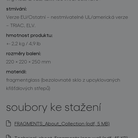
stmívání:
Verze EU/Ostatní – nestmívatelné UL/americká verze
– TRIAC, ELV.
hmotnost produktu:
+- 2,2 kg / 4,9 lb
rozměry balení:
220 × 220 × 250 mm
materiál:
fragmentglass (bezolovnaté sklo z upcyklovaných
křišťálových střepů)
soubory ke stažení
FRAGMENTS_About_Collection (pdf, 5 MB)
Technical_sheet_Fragments long-wall (pdf, 45 KB)