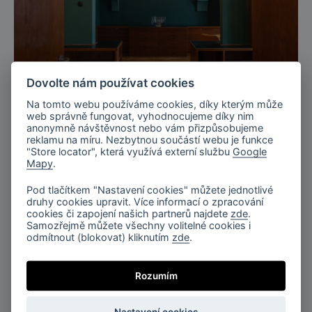
Dovolte nám používat cookies
Praha, Česká republika
Na tomto webu používáme cookies, díky kterým může
Rekonstrukce Bomma Atelieru, Praha
web správně fungovat, vyhodnocujeme díky nim
anonymně návštěvnost nebo vám přizpůsobujeme
reklamu na míru. Nezbytnou součástí webu je funkce
"Store locator", která využívá externí službu
Google
Mapy
.
Pod tlačítkem "Nastavení cookies" můžete jednotlivé
druhy cookies upravit. Více informací o zpracování
cookies či zapojení našich partnerů najdete
zde
.
Samozřejmě můžete všechny volitelné cookies i
odmítnout (blokovat) kliknutím
zde
.
Rozumím
Nastavení cookies