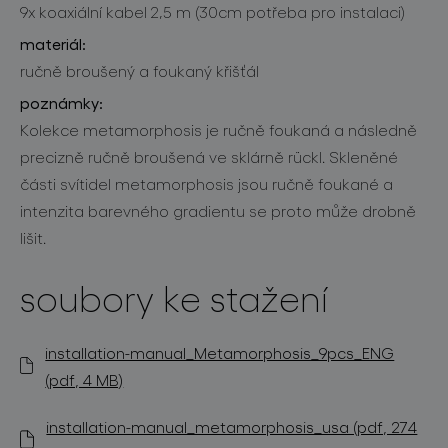
9x koaxiální kabel 2,5 m (30cm potřeba pro instalaci)
materiál:
ručně broušený a foukaný křišťál
poznámky:
Kolekce metamorphosis je ručně foukaná a následně
precizně ručně broušená ve sklárně rückl. Skleněné
části svítidel metamorphosis jsou ručně foukané a
intenzita barevného gradientu se proto může drobně
lišit.
soubory ke stažení
installation-manual_Metamorphosis_9pcs_ENG
(pdf, 4 MB)
installation-manual_metamorphosis_usa (pdf, 274