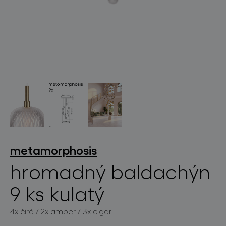
světelné konstelace
projekty
metamorphosis
hromadný baldachýn
9 ks kulatý
produkty
4x čirá / 2x amber / 3x cigar
projekty