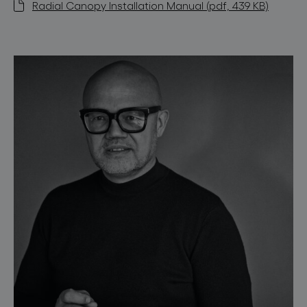
Radial Canopy Installation Manual (pdf, 439 KB)