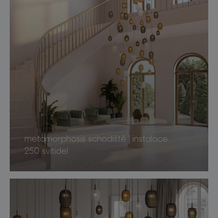
metamorphosis schodiště | instalace
250 svítidel