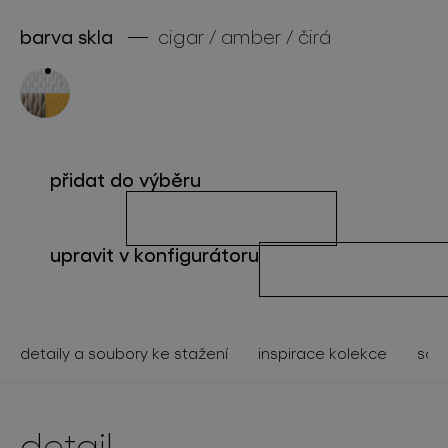
o značce
barva skla
cigar / amber / čirá
pro profesionály
store locator
přidat do výběru
sledujte nás
upravit v konfigurátoru
detaily a soubory ke stažení
inspirace kolekce
souv
detail