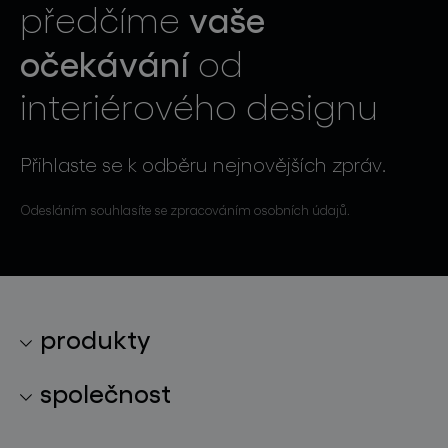
vaše
předčíme
očekávání
od
interiérového designu
Přihlaste se k odběru nejnovějších zpráv.
Odesláním souhlasíte se zpracováním osobních údajů.
produkty
kolekce svítidel
společnost
světelné konstelace
o značce