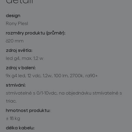
design
Rony Plesl
rozměry produktu (průměr):
620 mm
zdroj světla:
led g4, max. 1,2 w
zdroj v balení:
9x g4 led, 12 vdc, 1,2w, 100 lm, 2700k, ra90+
stmívání:
stmívatelné s 0/1-10vdc, na objednávku stmívatelné s
triac.
hmotnost produktu:
± 18 kg
délka kabelu: