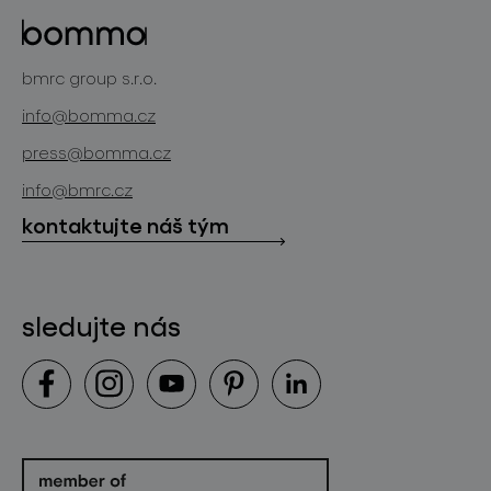
skleněné objekty
projekty
bomma cullet
bomma atelier
bmrc group s.r.o.
zakázková sklářská výroba
novinky
info@bomma.cz
store locator
press@bomma.cz
ke stažení
info@bmrc.cz
kontakt
kontaktujte náš tým
sledujte nás